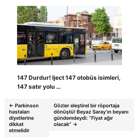
147 Durdur! Iject 147 otobüs isimleri,
147 satır yolu …
← Parkinson
Gözler eleştirel bir röportaja
hastaları
dönüştü! Beyaz Saray’ın beyanı
diyetlerine
gündemdeydi: “Fiyat ağır
dikkat
olacak” →
etmelidir