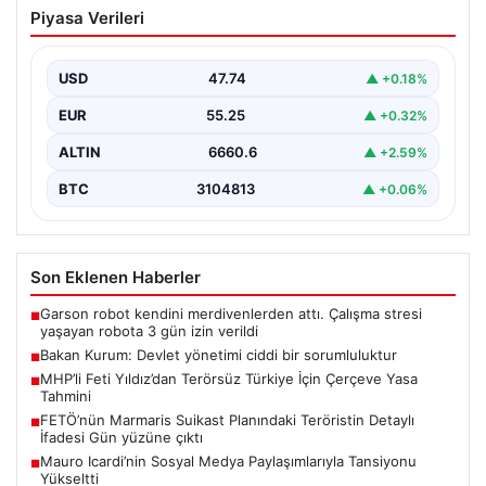
Bakan Kurum: Devlet yönetimi ciddi bir
Piyasa Verileri
sorumluluktur
Çevre, Şehircilik ve İklim Değişikliği Bakanı Murat
Kurum, Hatay’da düzenlenen sosyal konut projesi ve…
USD
47.74
▲ +0.18%
EUR
55.25
▲ +0.32%
ALTIN
6660.6
▲ +2.59%
BTC
3104813
▲ +0.06%
Son Eklenen Haberler
Garson robot kendini merdivenlerden attı. Çalışma stresi
■
yaşayan robota 3 gün izin verildi
Bakan Kurum: Devlet yönetimi ciddi bir sorumluluktur
■
MHP’li Feti Yıldız’dan Terörsüz Türkiye İçin Çerçeve Yasa
■
Tahmini
FETÖ’nün Marmaris Suikast Planındaki Teröristin Detaylı
■
İfadesi Gün yüzüne çıktı
Mauro Icardi’nin Sosyal Medya Paylaşımlarıyla Tansiyonu
■
Yükseltti