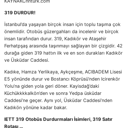
KAYNAK
Cnnturk.com
319 DURDUR!
İstanbul’da yaşayan birçok insan için toplu taşıma çok
önemlidir. Otobüs güzergahları da incelenir ve birçok
insan tarafından durur. 319, Kadıkör ve Ataşehir
Ferhatpşaş arasında taşınmayı sağlayan bir çizgidir. 42
durağa giden 319 hattın ilk ve en son durakları Kadıkör
ve Üsküdar Caddesi.
Kadıke, Hamza Yerlikaya, Aykçeşme, ACIBADEM Lisesi
E5 yönünde durur ve Bostancı Köprüsü’nden Icirenkör
Yolu’na giden yola geri döner. Kayisdağ’daki
Küchükkkkalkön’den ve sonra Yedpa üsküdar
Caddesi’ne geçer. Aynı yol, Üsküdar Caddesi’nden
Kadıkön yönüne kadar bakar.
IETT 319 Otobüs Durdurmaları İsimleri, 319 Satır
Rotası …