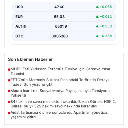
çıktı
USD
47.60
▲ +0.06%
15 Temmuz 2016 darbe girişimi sırasında
Cumhurbaşkanı Recep Tayyip Erdoğan’a yönelik
EUR
55.03
▲ +0.03%
planlanan suikast girişiminin…
ALTIN
6531.9
▲ +0.55%
BTC
3065383
▲ +0.36%
Son Eklenen Haberler
MHP’li Feti Yıldız’dan Terörsüz Türkiye İçin Çerçeve Yasa
■
Tahmini
FETÖ’nün Marmaris Suikast Planındaki Teröristin Detaylı
■
İfadesi Gün yüzüne çıktı
Mauro Icardi’nin Sosyal Medya Paylaşımlarıyla Tansiyonu
■
Yükseltti
84 hakim ve savcı meslekten çıkarıldı. Bakan Gürlek: HSK 2.
■
Dairesi bu yıl 525 hakim-savcı hakkında karar aldı
Aidat tartışması ölümle sonuçlandı: Apartman yöneticisi
■
yaşamını yitirdi