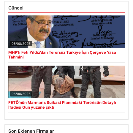
Güncel
06/08/2026
MHP’li Feti Yıldız’dan Terörsüz Türkiye İçin Çerçeve Yasa
Tahmini
05/08/2026
FETÖ’nün Marmaris Suikast Planındaki Teröristin Detaylı
İfadesi Gün yüzüne çıktı
Son Eklenen Firmalar