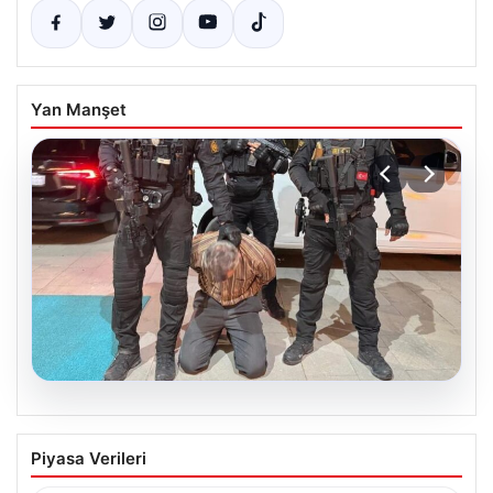
Yan Manşet
05.08.2026
FETÖ’nün Marmaris Suikast Planındaki
Piyasa Verileri
Teröristin Detaylı İfadesi Gün yüzüne