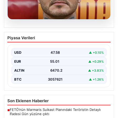
05.08.2026
Mauro Icardi’nin Sosyal Medya
Piyasa Verileri
Paylaşımlarıyla Tansiyonu Yükseltti
Geçtiğimiz günlerde Galatasaray futbol takımıyla
yollarını ayıran ve kariyerindeki belirsizlikler nedeniyle
USD
47.58
▲ +0.10%
gündemdeki isimler arasında…
EUR
55.01
▲ +0.29%
ALTIN
6470.2
▲ +3.83%
BTC
3057621
▲ +1.26%
Son Eklenen Haberler
FETÖ’nün Marmaris Suikast Planındaki Teröristin Detaylı
■
İfadesi Gün yüzüne çıktı