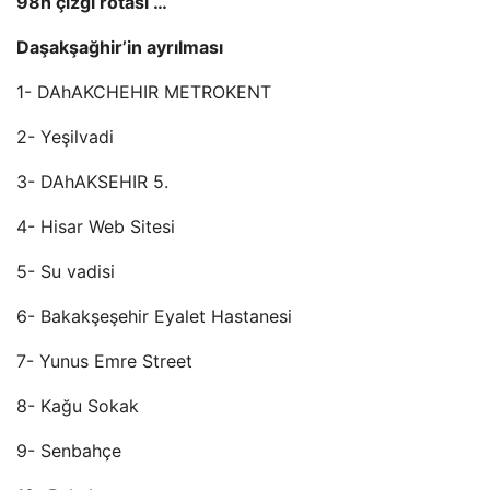
98h çizgi rotası …
Daşakşağhir’in ayrılması
1- DAhAKCHEHIR METROKENT
2- Yeşilvadi
3- DAhAKSEHIR 5.
4- Hisar Web Sitesi
5- Su vadisi
6- Bakakşeşehir Eyalet Hastanesi
7- Yunus Emre Street
8- Kağu Sokak
9- Senbahçe