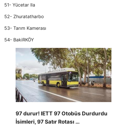
51- Yücetar Ila
52- Zhuratatharbo
53- Tarım Kamerası
54- BakiRKÖY
97 durur! IETT 97 Otobüs Durdurdu
İsimleri, 97 Satır Rotası …