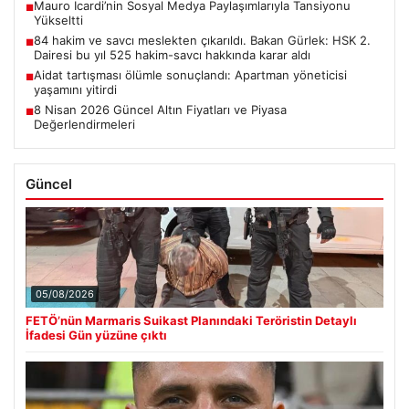
Mauro Icardi’nin Sosyal Medya Paylaşımlarıyla Tansiyonu
■
Yükseltti
84 hakim ve savcı meslekten çıkarıldı. Bakan Gürlek: HSK 2.
■
Dairesi bu yıl 525 hakim-savcı hakkında karar aldı
Aidat tartışması ölümle sonuçlandı: Apartman yöneticisi
■
yaşamını yitirdi
8 Nisan 2026 Güncel Altın Fiyatları ve Piyasa
■
Değerlendirmeleri
Güncel
05/08/2026
FETÖ’nün Marmaris Suikast Planındaki Teröristin Detaylı
İfadesi Gün yüzüne çıktı