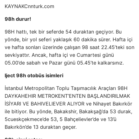
KAYNAK
Cnnturk.com
98h durur!
98H hattı, tek bir seferde 54 duraktan geçiyor. Bu
yönde, bir yol seferi yaklaşık 60 dakika sürer. Hafta içi
ve hafta sonları üzerinde çalışan 98 saat 22.45’teki son
sevkiyattır. Ancak, hafta içi ve Cumartesi günü
05.00’de sabah ve Pazar günü 05.45’te kalkarsınız.
Iject 98h otobüs isimleri
İstanbul Metropolitan Toplu Taşımacılık Araçları 98H
DAYKAHEHIR METROKENT’ENTEN BAŞLANDIRILMAK
İSİYARI VE BAHIVELIEVER ALIYOR ve Nihayet Bakırkör
ile bitiyor. Bu yönde, Bakakshir, Bakakşağ’da 53 durak,
5cueskçekmece’de 53, 5 Bahçelievler’de ve 13’ü
Bakırkön’de 13 duraktan geçer.