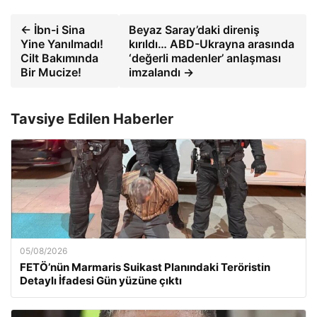
← İbn-i Sina
Beyaz Saray’daki direniş
Yine Yanılmadı!
kırıldı… ABD-Ukrayna arasında
Cilt Bakımında
‘değerli madenler’ anlaşması
Bir Mucize!
imzalandı →
Tavsiye Edilen Haberler
05/08/2026
FETÖ’nün Marmaris Suikast Planındaki Teröristin
Detaylı İfadesi Gün yüzüne çıktı