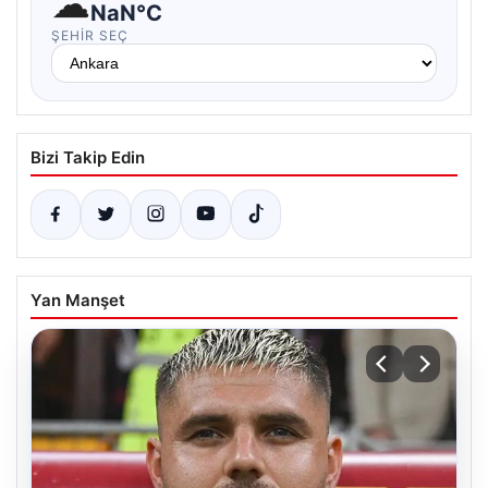
☁
NaN°C
ŞEHIR SEÇ
Bizi Takip Edin
Yan Manşet