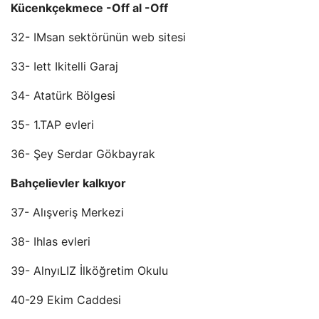
Kücenkçekmece -Off al -Off
32- IMsan sektörünün web sitesi
33- Iett Ikitelli Garaj
34- Atatürk Bölgesi
35- 1.TAP evleri
36- Şey Serdar Gökbayrak
Bahçelievler kalkıyor
37- Alışveriş Merkezi
38- Ihlas evleri
39- AlnyıLIZ İlköğretim Okulu
40-29 Ekim Caddesi