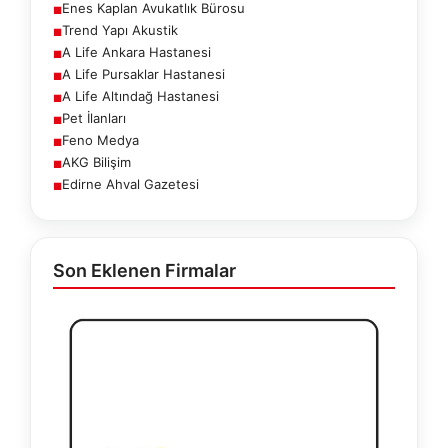
Enes Kaplan Avukatlık Bürosu
■
Trend Yapı Akustik
■
A Life Ankara Hastanesi
■
A Life Pursaklar Hastanesi
■
A Life Altındağ Hastanesi
■
Pet İlanları
■
Feno Medya
■
AKG Bilişim
■
Edirne Ahval Gazetesi
■
Son Eklenen Firmalar