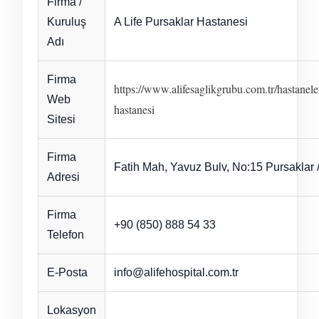
Firma /
Kuruluş
A Life Pursaklar Hastanesi
Adı
Firma
https://www.alifesaglikgrubu.com.tr/hastanele
Web
hastanesi
Sitesi
Firma
Fatih Mah, Yavuz Bulv, No:15 Pursaklar 
Adresi
Firma
+90 (850) 888 54 33
Telefon
E-Posta
info@alifehospital.com.tr
Lokasyon