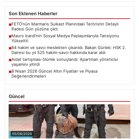
Son Eklenen Haberler
FETÖ’nün Marmaris Suikast Planındaki Teröristin Detaylı
■
İfadesi Gün yüzüne çıktı
Mauro Icardi’nin Sosyal Medya Paylaşımlarıyla Tansiyonu
■
Yükseltti
84 hakim ve savcı meslekten çıkarıldı. Bakan Gürlek: HSK 2.
■
Dairesi bu yıl 525 hakim-savcı hakkında karar aldı
Aidat tartışması ölümle sonuçlandı: Apartman yöneticisi
■
yaşamını yitirdi
8 Nisan 2026 Güncel Altın Fiyatları ve Piyasa
■
Değerlendirmeleri
Güncel
05/08/2026