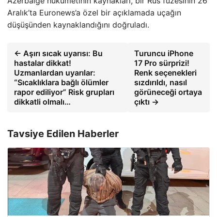
Azerbaige hükümetinin kaynakları, bir Rus füzesinin 26
Aralık’ta Euronews’a özel bir açıklamada uçağın
düşüşünden kaynaklandığını doğruladı.
← Aşırı sıcak uyarısı: Bu
Turuncu iPhone
hastalar dikkat!
17 Pro sürprizi!
Uzmanlardan uyarılar:
Renk seçenekleri
“Sıcaklıklara bağlı ölümler
sızdırıldı, nasıl
rapor ediliyor” Risk grupları
görüneceği ortaya
dikkatli olmalı…
çıktı →
Tavsiye Edilen Haberler