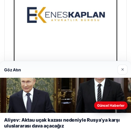
×
Göz Atın
Enes Kaplan Avukatlık Bürosu
28/04/2026
Güncel Haberler
Web sitemizi nasıl kullandığınızı daha iyi anlayabilmek,
deneyiminizi kişiselleştirmek ve geliştirmek amacıyla çerezler
Aliyev: Aktau uçak kazası nedeniyle Rusya’ya karşı
kullanıyoruz.
Çerez Politikamız
uluslararası dava açacağız
Reddet
Kabul Et