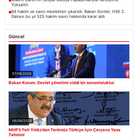
■
Yükseltti
84 hakim ve savcı meslekten çıkarıldı. Bakan Gürlek: HSK 2.
■
Dairesi bu yıl 525 hakim-savcı hakkında karar aldı
Güncel
07/08/2026
Bakan Kurum: Devlet yönetimi ciddi bir sorumluluktur
06/08/2026
MHP’li Feti Yıldız’dan Terörsüz Türkiye İçin Çerçeve Yasa
Tahmini