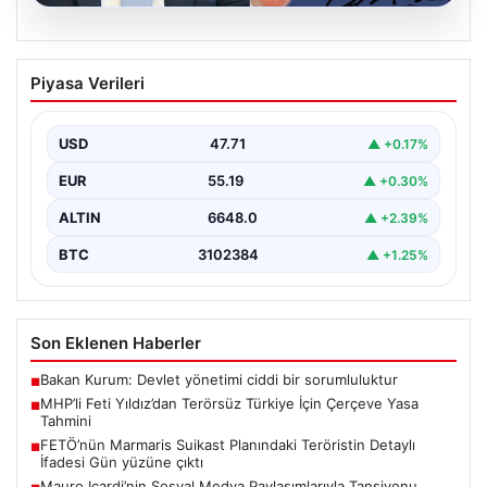
06.08.2026
MHP’li Feti Yıldız’dan Terörsüz Türkiye
Piyasa Verileri
İçin Çerçeve Yasa Tahmini
Milliyetçi Hareket Partisi (MHP) Genel Başkan
Yardımcısı Feti Yıldız, uzun süredir üzerinde çalışılan
USD
47.71
▲ +0.17%
ve…
EUR
55.19
▲ +0.30%
ALTIN
6648.0
▲ +2.39%
BTC
3102384
▲ +1.25%
Son Eklenen Haberler
Bakan Kurum: Devlet yönetimi ciddi bir sorumluluktur
■
MHP’li Feti Yıldız’dan Terörsüz Türkiye İçin Çerçeve Yasa
■
Tahmini
FETÖ’nün Marmaris Suikast Planındaki Teröristin Detaylı
■
İfadesi Gün yüzüne çıktı
Mauro Icardi’nin Sosyal Medya Paylaşımlarıyla Tansiyonu