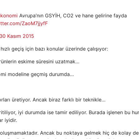
ekonomi
Avrupa’nın GSYİH, CO2 ve hane gelirine fayda
itter.com/ZaoM7jjyfF
30 Kasım 2015
lı geçiş için bazı konular üzerinde çalışıyor:
rünlerin eskime süresini uzatmak…
onomi modeline geçmiş durumda…
ları üretiyor. Ancak biraz farklı bir teknikle…
tiliyor, iyi durumda ise tamir ediliyor. Burada işlenen bu hu
 iyidir.
 oluşmamaktadır. Ancak bu noktaya gelmek hiç de kolay değ