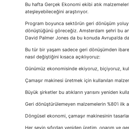
Bu hafta Gerçek Ekonomi ekibi atık malzemelerin
ateşleyebileceğini araştırıyor.
Program boyunca sektörün geri dönüşüm yoluyl
dönüştüğünü göreceğiz. Amsterdam şehri bu an
David Palmer Jones da bu konuda Avrupa’da daha
Bu tür bir yaşam sadece geri dönüşümden ibar
nasıl değiştiğini kısaca açıklıyoruz:
Günümüz ekonomisinde ekiyoruz, biçiyoruz, kull
Çamaşır makinesi üretmek için kullanılan malzeme
Büyük şirketler bu atıkların yarısını yeniden ku
Geri dönüştürülemeyen malzemelerin %80’i ilk al
Döngüsel ekonomi, çamaşır makinesinin tasarlanm
Her şeyin sıfırdan yeniden üretim, onarım ve ger