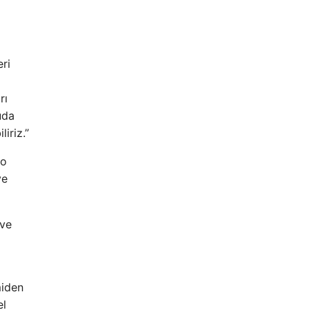
ri
rı
uda
iriz.”
ro
ye
 ve
miden
el