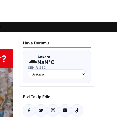
ı
Hava Durumu
r?
☁
Ankara
NaN°C
ŞEHIR SEÇ
Bizi Takip Edin