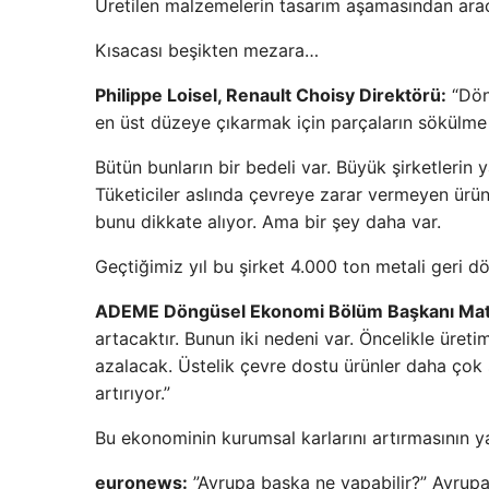
Üretilen malzemelerin tasarım aşamasından ara
Kısacası beşikten mezara…
Philippe Loisel, Renault Choisy Direktörü:
“Dön
en üst düzeye çıkarmak için parçaların sökülm
Bütün bunların bir bedeli var. Büyük şirketlerin
Tüketiciler aslında çevreye zarar vermeyen ürünle
bunu dikkate alıyor. Ama bir şey daha var.
Geçtiğimiz yıl bu şirket 4.000 ton metali geri d
ADEME Döngüsel Ekonomi Bölüm Başkanı Matt
artacaktır. Bunun iki nedeni var. Öncelikle üre
azalacak. Üstelik çevre dostu ürünler daha çok 
artırıyor.”
Bu ekonominin kurumsal karlarını artırmasının ya
euronews:
”Avrupa başka ne yapabilir?” Avrupa