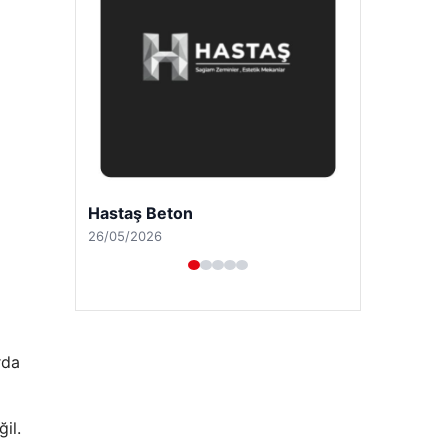
Enes Kaplan Avukatlık Bürosu
28/04/2026
rda
il.