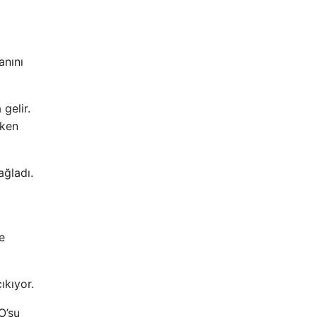
anını
gelir.
rken
ağladı.
e
ıkıyor.
O’su