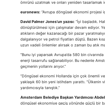
ömrünü uzatmak ve onları yeniden tasarlamak içi
euronews:
”Avrupa döngüsel ekonomi projesi i
David Palmer Jones’un yazısı:
”İyi başladık. H
dönüştürülmesi için çalışmalar devam ediyor. Y
atıkların değer kazanacağı bir pazar yaratmalıyı
dalgalanıyor ve petrol fiyatları düştü. Bazen k
uzun vadeli önlemler alırsak o zaman bu atık mad
”Bunu iyi yaparsak Avrupa’da 580 bin civarında ye
enerji tasarrufu sağlanabiliyor. Bu nedenle Amst
geçmenin yollarını arıyor.”
”Döngüsel ekonomi Hollanda için çok önemli ve b
yaklaşık 60 bin yeni istihdam yarattı. “Ülkenin 
yardımcısıyla tanıştık.”
Amsterdam Belediye Başkan Yardımcısı Abde
döngüsel ekonomiye geçiş yönünde güçlü bir ba