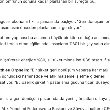
cın ömrünün sonuna kadar planlanan bir süreçtir bu…
güsel ekonomi fikir aşamasında başlıyor. “Geri dönüşüm or
e aşamasını önceden planlamamız gerekiyor.”
 yatırım yapması bu anlamda büyük bir kârın olduğu anlamına 
ri tercih etme eğiliminde. İnsanların %80’i bir şey satın alı
önüştürerek enerjide %80, su tüketiminde ise %88 tasarruf s
hieu Orphelin:
”Bir şirket geri dönüşüm yaparsa kar marjı
tim sonundaki hammadde ve atık malzeme işletme giderleri
satıyor. “Bu özellik şirketin pazarlama gücünü ticari düzeyd
nı sıra geri dönüşüm pazarında da yeni iş fırsatları ortaya ç
 Atık Yönetimi Federasyonu Başkanı ve Süveyş İngiltere CE