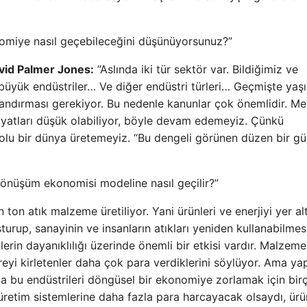
onomiye nasıl geçebileceğini düşünüyorsunuz?”
vid Palmer Jones:
”Aslında iki tür sektör var. Bildiğimiz ve
büyük endüstriler… Ve diğer endüstri türleri… Geçmişte yaşı
zlandırması gerekiyor. Bu nedenle kanunlar çok önemlidir. M
atları düşük olabiliyor, böyle devam edemeyiz. Çünkü
 dolu bir dünya üretemeyiz. “Bu dengeli görünen düzen bir g
önüşüm ekonomisi modeline nasıl geçilir?”
ton atık malzeme üretiliyor. Yani ürünleri ve enerjiyi yer al
urup, sanayinin ve insanların atıkları yeniden kullanabilmes
in dayanıklılığı üzerinde önemli bir etkisi vardır. Malzeme
eyi kirletenler daha çok para verdiklerini söylüyor. Ama yap
 bu endüstrileri döngüsel bir ekonomiye zorlamak için bir
ki üretim sistemlerine daha fazla para harcayacak olsaydı, ürü