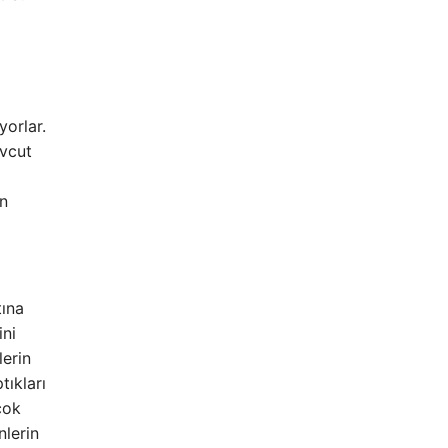
yorlar.
evcut
ün
tına
ini
lerin
tıkları
çok
nlerin