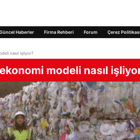
Güncel Haberler
Firma Rehberi
Forum
Çerez Politikas
eli nasıl işliyor?
konomi modeli nasıl işliyo