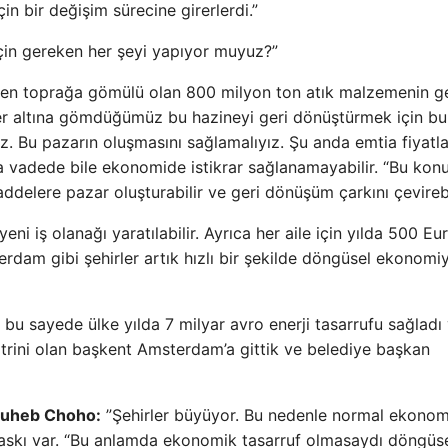
n bir değişim sürecine girerlerdi.”
çin gereken her şeyi yapıyor muyuz?”
alen toprağa gömülü olan 800 milyon ton atık malzemenin ge
er altına gömdüğümüz bu hazineyi geri dönüştürmek için bu
z. Bu pazarın oluşmasını sağlamalıyız. Şu anda emtia fiyatla
ısa vadede bile ekonomide istikrar sağlanamayabilir. “Bu kon
delere pazar oluşturabilir ve geri dönüşüm çarkını çevirebil
ni iş olanağı yaratılabilir. Ayrıca her aile için yılda 500 Eu
erdam gibi şehirler artık hızlı bir şekilde döngüsel ekonomi
u sayede ülke yılda 7 milyar avro enerji tasarrufu sağladı
vitrini olan başkent Amsterdam’a gittik ve belediye başkan
luheb Choho:
”Şehirler büyüyor. Bu nedenle normal ekono
skı var. “Bu anlamda ekonomik tasarruf olmasaydı döngüs