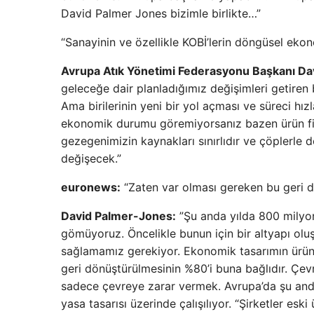
David Palmer Jones bizimle birlikte…”
“Sanayinin ve özellikle KOBİ’lerin döngüsel ek
Avrupa Atık Yönetimi Federasyonu Başkanı Da
geleceğe dair planladığımız değişimleri getiren 
Ama birilerinin yeni bir yol açması ve süreci hı
ekonomik durumu göremiyorsanız bazen ürün fiy
gezegenimizin kaynakları sınırlıdır ve çöplerle
değişecek.”
euronews:
“Zaten var olması gereken bu geri d
David Palmer-Jones:
”Şu anda yılda 800 milyon 
gömüyoruz. Öncelikle bunun için bir altyapı oluşt
sağlamamız gerekiyor. Ekonomik tasarımın ürünler
geri dönüştürülmesinin %80’i buna bağlıdır. Çevr
sadece çevreye zarar vermek. Avrupa’da şu anda
yasa tasarısı üzerinde çalışılıyor. “Şirketler es