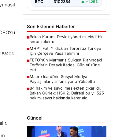
BTC
3102384
▲ +1.25%
i nasıl
Son Eklenen Haberler
 CEO’su
Bakan Kurum: Devlet yönetimi ciddi bir
■
sorumluluktur
MHP’li Feti Yıldız’dan Terörsüz Türkiye
■
ümüzde
İçin Çerçeve Yasa Tahmini
FETÖ’nün Marmaris Suikast Planındaki
■
Teröristin Detaylı İfadesi Gün yüzüne
çıktı
Mauro Icardi’nin Sosyal Medya
■
Paylaşımlarıyla Tansiyonu Yükseltti
84 hakim ve savcı meslekten çıkarıldı.
■
Bakan Gürlek: HSK 2. Dairesi bu yıl 525
hakim-savcı hakkında karar aldı
Güncel
lir.
tüm