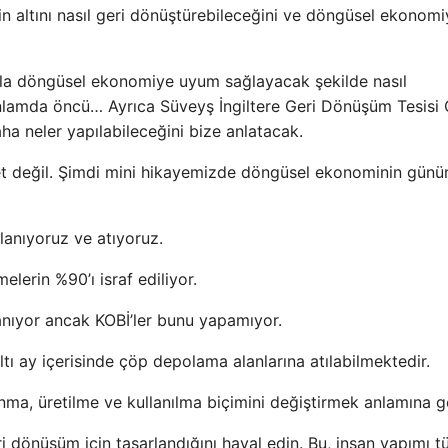
 altını nasıl geri dönüştürebileceğini ve döngüsel ekonomiy
a döngüsel ekonomiye uyum sağlayacak şekilde nasıl
lamda öncü… Ayrıca Süveyş İngiltere Geri Dönüşüm Tesisi
 neler yapılabileceğini bize anlatacak.
et değil. Şimdi mini hikayemizde döngüsel ekonominin gün
anıyoruz ve atıyoruz.
lerin %90’ı israf ediliyor.
llanıyor ancak KOBİ’ler bunu yapamıyor.
tı ay içerisinde çöp depolama alanlarına atılabilmektedir.
a, üretilme ve kullanılma biçimini değiştirmek anlamına ge
i dönüşüm için tasarlandığını hayal edin. Bu, insan yapımı 