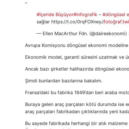
–
#İçeride Büyüyor
#infografik
–
#döngüsel 
sağlar https://t.co/0rqFOXneyJ
fotoğraf.tw
— Ellen MacArthur Fdn. (@daireekonomi)
Avrupa Komisyonu döngüsel ekonomi modeline hız
Ekonomik model, garanti süresini uzatmak ve ü
Ancak bazı şirketler halihazırda döngüsel ek
Şimdi bunlardan bazılarına bakalım.
Fransa’daki bu fabrika 1949’dan beri araba motor
Buraya gelen araç parçaları kötü durumda ise eri
araç parçaları fabrikadan çıktıklarında yeni kadar
Bu sayede fabrikada herhangi bir atık malzeme