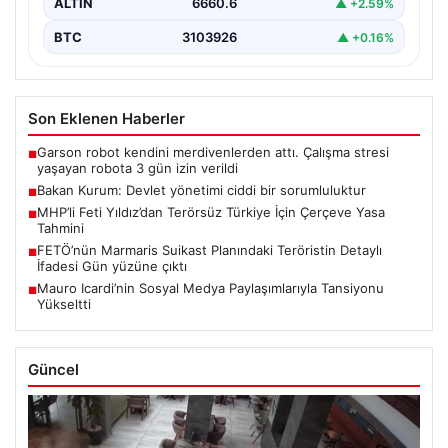
ALTIN
6660.6
▲ +2.59%
BTC
3103926
▲ +0.16%
Son Eklenen Haberler
Garson robot kendini merdivenlerden attı. Çalışma stresi
■
yaşayan robota 3 gün izin verildi
Bakan Kurum: Devlet yönetimi ciddi bir sorumluluktur
■
MHP’li Feti Yıldız’dan Terörsüz Türkiye İçin Çerçeve Yasa
■
Tahmini
FETÖ’nün Marmaris Suikast Planındaki Teröristin Detaylı
■
İfadesi Gün yüzüne çıktı
Mauro Icardi’nin Sosyal Medya Paylaşımlarıyla Tansiyonu
■
Yükseltti
Güncel