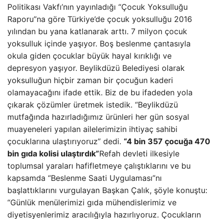
Politikası Vakfı’nın yayınladığı “Çocuk Yoksulluğu
Raporu”na göre Türkiye’de çocuk yoksulluğu 2016
yılından bu yana katlanarak arttı. 7 milyon çocuk
yoksulluk içinde yaşıyor. Boş beslenme çantasıyla
okula giden çocuklar büyük hayal kırıklığı ve
depresyon yaşıyor. Beylikdüzü Belediyesi olarak
yoksulluğun hiçbir zaman bir çocuğun kaderi
olamayacağını ifade ettik. Biz de bu ifadeden yola
çıkarak çözümler üretmek istedik. “Beylikdüzü
mutfağında hazırladığımız ürünleri her gün sosyal
muayeneleri yapılan ailelerimizin ihtiyaç sahibi
çocuklarına ulaştırıyoruz” dedi.
“4 bin 357 çocuğa 470
bin gıda kolisi ulaştırdık”
Refah devleti ilkesiyle
toplumsal yaraları hafifletmeye çalıştıklarını ve bu
kapsamda “Beslenme Saati Uygulaması”nı
başlattıklarını vurgulayan Başkan Çalık, şöyle konuştu:
“Günlük menülerimizi gıda mühendislerimiz ve
diyetisyenlerimiz aracılığıyla hazırlıyoruz. Çocukların