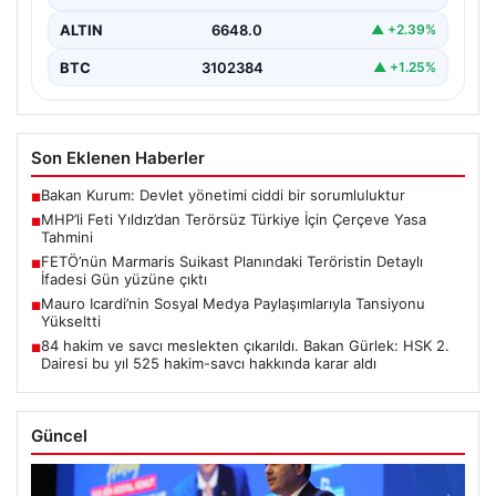
ALTIN
6648.0
▲ +2.39%
BTC
3102384
▲ +1.25%
Son Eklenen Haberler
Bakan Kurum: Devlet yönetimi ciddi bir sorumluluktur
■
MHP’li Feti Yıldız’dan Terörsüz Türkiye İçin Çerçeve Yasa
■
Tahmini
FETÖ’nün Marmaris Suikast Planındaki Teröristin Detaylı
■
İfadesi Gün yüzüne çıktı
Mauro Icardi’nin Sosyal Medya Paylaşımlarıyla Tansiyonu
■
Yükseltti
84 hakim ve savcı meslekten çıkarıldı. Bakan Gürlek: HSK 2.
■
Dairesi bu yıl 525 hakim-savcı hakkında karar aldı
Güncel