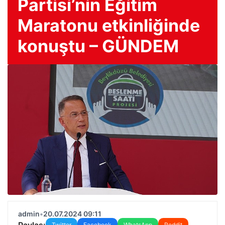
Partisi’nin Eğitim
Maratonu etkinliğinde
konuştu – GÜNDEM
admin
•
20.07.2024 09:11
Paylaş:
Twitter
Facebook
WhatsApp
Reddit