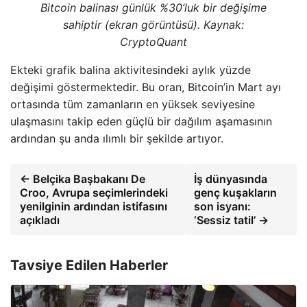
Bitcoin balinası günlük %30’luk bir değişime
sahiptir (ekran görüntüsü). Kaynak:
CryptoQuant
Ekteki grafik balina aktivitesindeki aylık yüzde
değişimi göstermektedir. Bu oran, Bitcoin’in Mart ayı
ortasında tüm zamanların en yüksek seviyesine
ulaşmasını takip eden güçlü bir dağılım aşamasının
ardından şu anda ılımlı bir şekilde artıyor.
← Belçika Başbakanı De
İş dünyasında
Croo, Avrupa seçimlerindeki
genç kuşakların
yenilginin ardından istifasını
son isyanı:
açıkladı
‘Sessiz tatil’ →
Tavsiye Edilen Haberler