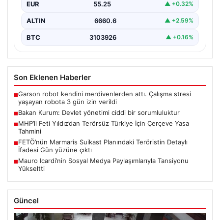
EUR
55.25
▲ +0.32%
ALTIN
6660.6
▲ +2.59%
BTC
3103926
▲ +0.16%
Son Eklenen Haberler
Garson robot kendini merdivenlerden attı. Çalışma stresi
■
yaşayan robota 3 gün izin verildi
Bakan Kurum: Devlet yönetimi ciddi bir sorumluluktur
■
MHP’li Feti Yıldız’dan Terörsüz Türkiye İçin Çerçeve Yasa
■
Tahmini
FETÖ’nün Marmaris Suikast Planındaki Teröristin Detaylı
■
İfadesi Gün yüzüne çıktı
Mauro Icardi’nin Sosyal Medya Paylaşımlarıyla Tansiyonu
■
Yükseltti
Güncel