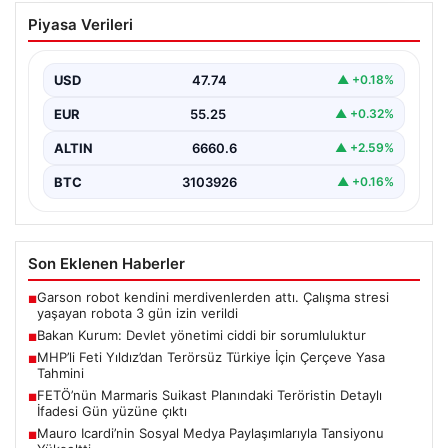
Bakan Kurum: Devlet yönetimi ciddi bir
Piyasa Verileri
sorumluluktur
Çevre, Şehircilik ve İklim Değişikliği Bakanı Murat
Kurum, Hatay’da düzenlenen sosyal konut projesi ve…
USD
47.74
▲ +0.18%
EUR
55.25
▲ +0.32%
ALTIN
6660.6
▲ +2.59%
BTC
3103926
▲ +0.16%
Son Eklenen Haberler
Garson robot kendini merdivenlerden attı. Çalışma stresi
■
yaşayan robota 3 gün izin verildi
Bakan Kurum: Devlet yönetimi ciddi bir sorumluluktur
■
MHP’li Feti Yıldız’dan Terörsüz Türkiye İçin Çerçeve Yasa
■
Tahmini
FETÖ’nün Marmaris Suikast Planındaki Teröristin Detaylı
■
İfadesi Gün yüzüne çıktı
Mauro Icardi’nin Sosyal Medya Paylaşımlarıyla Tansiyonu
■