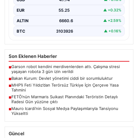
EUR
55.25
▲ +0.32%
ALTIN
6660.6
▲ +2.59%
BTC
3103926
▲ +0.16%
Son Eklenen Haberler
Garson robot kendini merdivenlerden attı. Çalışma stresi
■
yaşayan robota 3 gün izin verildi
Bakan Kurum: Devlet yönetimi ciddi bir sorumluluktur
■
MHP’li Feti Yıldız’dan Terörsüz Türkiye İçin Çerçeve Yasa
■
Tahmini
FETÖ’nün Marmaris Suikast Planındaki Teröristin Detaylı
■
İfadesi Gün yüzüne çıktı
Mauro Icardi’nin Sosyal Medya Paylaşımlarıyla Tansiyonu
■
Yükseltti
Güncel