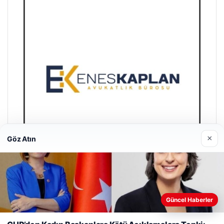
×
Göz Atın
Enes Kaplan Avukatlık Bürosu
28/04/2026
Güncel Haberler
Web sitemizi nasıl kullandığınızı daha iyi anlayabilmek,