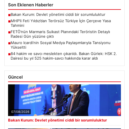
Son Eklenen Haberler
Bakan Kurum: Devlet yönetimi ciddi bir sorumluluktur
■
MHP’li Feti Yıldız’dan Terörsüz Türkiye İçin Çerçeve Yasa
■
Tahmini
FETÖ’nün Marmaris Suikast Planındaki Teröristin Detaylı
■
İfadesi Gün yüzüne çıktı
Mauro Icardi’nin Sosyal Medya Paylaşımlarıyla Tansiyonu
■
Yükseltti
84 hakim ve savcı meslekten çıkarıldı. Bakan Gürlek: HSK 2.
■
Dairesi bu yıl 525 hakim-savcı hakkında karar aldı
Güncel
07/08/2026
Bakan Kurum: Devlet yönetimi ciddi bir sorumluluktur