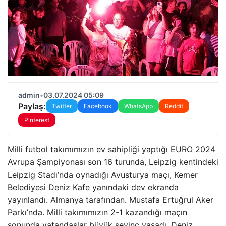
admin
•
03.07.2024 05:09
Paylaş:
Twitter
Facebook
WhatsApp
Reddit
Pinterest
Milli futbol takımımızın ev sahipliği yaptığı EURO 2024
Avrupa Şampiyonası son 16 turunda, Leipzig kentindeki
Leipzig Stadı’nda oynadığı Avusturya maçı, Kemer
Belediyesi Deniz Kafe yanındaki dev ekranda
yayınlandı. Almanya tarafından. Mustafa Ertuğrul Aker
Parkı’nda. Milli takımımızın 2-1 kazandığı maçın
sonunda vatandaşlar büyük sevinç yaşadı. Deniz