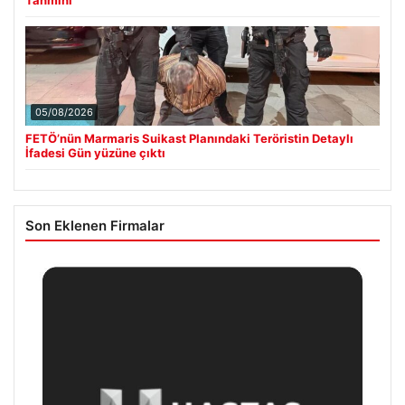
05/08/2026
FETÖ’nün Marmaris Suikast Planındaki Teröristin Detaylı
İfadesi Gün yüzüne çıktı
Son Eklenen Firmalar