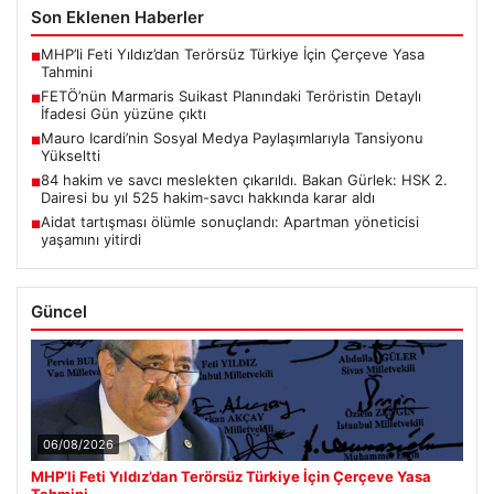
Son Eklenen Haberler
MHP’li Feti Yıldız’dan Terörsüz Türkiye İçin Çerçeve Yasa
■
Tahmini
FETÖ’nün Marmaris Suikast Planındaki Teröristin Detaylı
■
İfadesi Gün yüzüne çıktı
Mauro Icardi’nin Sosyal Medya Paylaşımlarıyla Tansiyonu
■
Yükseltti
84 hakim ve savcı meslekten çıkarıldı. Bakan Gürlek: HSK 2.
■
Dairesi bu yıl 525 hakim-savcı hakkında karar aldı
Aidat tartışması ölümle sonuçlandı: Apartman yöneticisi
■
yaşamını yitirdi
Güncel
06/08/2026
MHP’li Feti Yıldız’dan Terörsüz Türkiye İçin Çerçeve Yasa
Tahmini