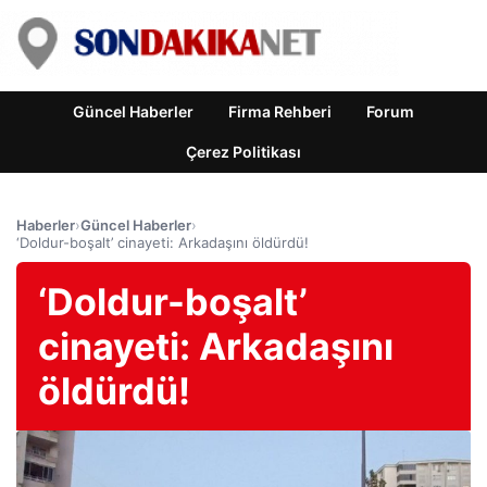
Güncel Haberler
Firma Rehberi
Forum
Çerez Politikası
Haberler
›
Güncel Haberler
›
‘Doldur-boşalt’ cinayeti: Arkadaşını öldürdü!
‘Doldur-boşalt’
cinayeti: Arkadaşını
öldürdü!