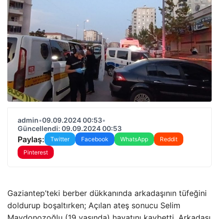
admin
•
09.09.2024 00:53
•
Güncellendi: 09.09.2024 00:53
Paylaş:
Twitter
Facebook
WhatsApp
Reddit
Pinterest
Gaziantep’teki berber dükkanında arkadaşının tüfeğini
doldurup boşaltırken; Açılan ateş sonucu Selim
Maydonozoğlu (19 yaşında) hayatını kaybetti. Arkadaşı