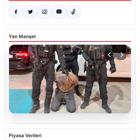
Yan Manşet
05.08.2026
FETÖ’nün Marmaris Suikast Planındaki
Piyasa Verileri
Teröristin Detaylı İfadesi Gün yüzüne