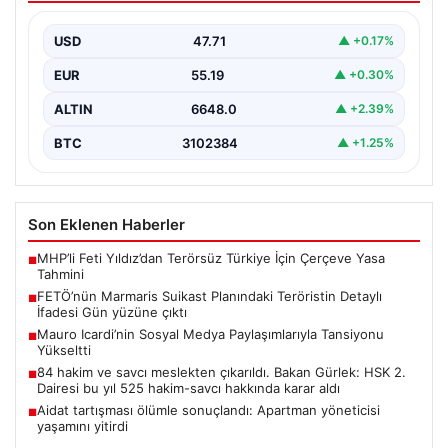
çıktı
USD
47.71
▲ +0.17%
15 Temmuz 2016 darbe girişimi sırasında
Cumhurbaşkanı Recep Tayyip Erdoğan’a yönelik
EUR
55.19
▲ +0.30%
planlanan suikast girişiminin…
ALTIN
6648.0
▲ +2.39%
BTC
3102384
▲ +1.25%
Son Eklenen Haberler
MHP’li Feti Yıldız’dan Terörsüz Türkiye İçin Çerçeve Yasa
■
Tahmini
FETÖ’nün Marmaris Suikast Planındaki Teröristin Detaylı
■
İfadesi Gün yüzüne çıktı
Mauro Icardi’nin Sosyal Medya Paylaşımlarıyla Tansiyonu
■
Yükseltti
84 hakim ve savcı meslekten çıkarıldı. Bakan Gürlek: HSK 2.
■
Dairesi bu yıl 525 hakim-savcı hakkında karar aldı
Aidat tartışması ölümle sonuçlandı: Apartman yöneticisi
■
yaşamını yitirdi