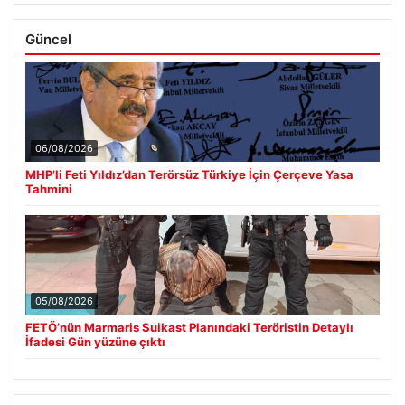
Güncel
06/08/2026
MHP’li Feti Yıldız’dan Terörsüz Türkiye İçin Çerçeve Yasa
Tahmini
05/08/2026
FETÖ’nün Marmaris Suikast Planındaki Teröristin Detaylı
İfadesi Gün yüzüne çıktı