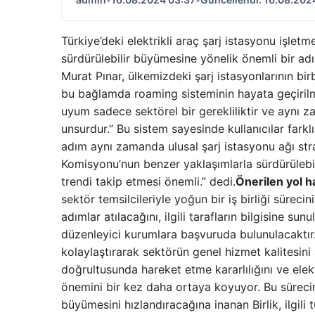
Türkiye’deki elektrikli araç şarj istasyonu işlet
sürdürülebilir büyümesine yönelik önemli bir ad
Murat Pınar, ülkemizdeki şarj istasyonlarının bi
bu bağlamda roaming sisteminin hayata geçirilmes
uyum sadece sektörel bir gerekliliktir ve aynı za
unsurdur.” Bu sistem sayesinde kullanıcılar farkl
adım aynı zamanda ulusal şarj istasyonu ağı stra
Komisyonu’nun benzer yaklaşımlarla sürdürülebili
trendi takip etmesi önemli.” dedi.
Önerilen yol h
sektör temsilcileriyle yoğun bir iş birliği süre
adımlar atılacağını, ilgili tarafların bilgisine sun
düzenleyici kurumlara başvuruda bulunulacaktır. B
kolaylaştırarak sektörün genel hizmet kalitesini 
doğrultusunda hareket etme kararlılığını ve elektr
önemini bir kez daha ortaya koyuyor. Bu sürecin 
büyümesini hızlandıracağına inanan Birlik, ilgil