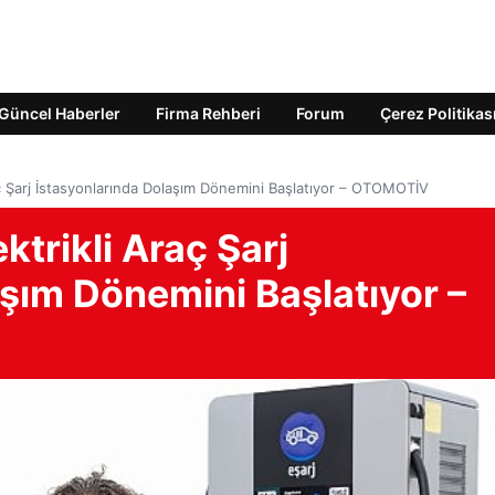
Güncel Haberler
Firma Rehberi
Forum
Çerez Politikas
aç Şarj İstasyonlarında Dolaşım Dönemini Başlatıyor – OTOMOTİV
ktrikli Araç Şarj
şım Dönemini Başlatıyor –