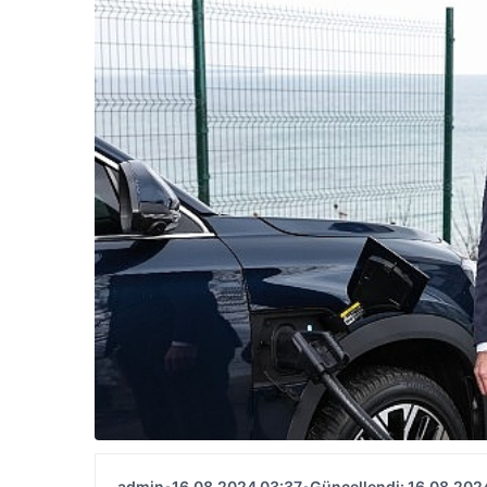
admin
•
16.08.2024 03:37
•
Güncellendi: 16.08.202