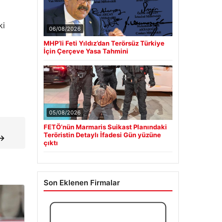
ki
06/08/2026
MHP’li Feti Yıldız’dan Terörsüz Türkiye
İçin Çerçeve Yasa Tahmini
05/08/2026
FETÖ’nün Marmaris Suikast Planındaki
Teröristin Detaylı İfadesi Gün yüzüne
 →
çıktı
Son Eklenen Firmalar