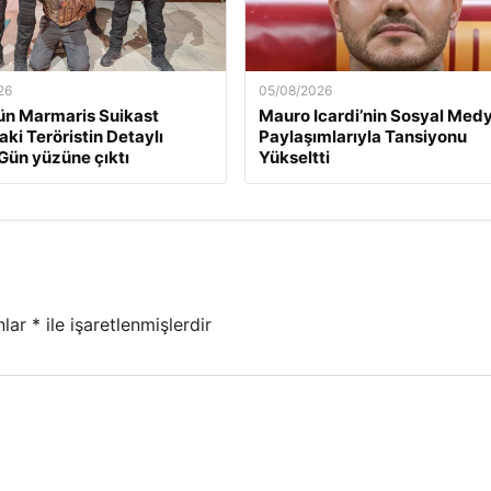
26
05/08/2026
ün Marmaris Suikast
Mauro Icardi’nin Sosyal Med
aki Teröristin Detaylı
Paylaşımlarıyla Tansiyonu
 Gün yüzüne çıktı
Yükseltti
nlar
*
ile işaretlenmişlerdir