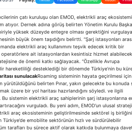
mecilerinin çatı kuruluşu olan EMOD, elektrikli araç ekosistem
ım atıyor. Dernek adına görüş belirten Yönetim Kurulu Başka
rbiriyle yüksek düzeyde entegre olması gerektiğini vurgulaya
inin büyük önem taşıdığını belirtti. “Şarj istasyonları aras
manda elektrikli araç kullanımını teşvik edecek kritik bir
ı operatörlere ait istasyonlardan kesintisiz hizmet alabilecek
tejisine de önemli katkı sağlayacak. “Özellikle Avrupa
r hareketliliği desteklediği bir dönemde Türkiye’nin bu kür
aritası sunulacak
Roaming sisteminin hayata geçirilmesi için
cinin yürütüldüğünü belirten Pınar, yakın gelecekte bu konuda
ulmak üzere bir yol haritası hazırlandığını söyledi. ve ilgili
u sistemin elektrikli araç sahiplerinin şarj istasyonlarına er
artıracağını vurguladı. Bu yeni adım, EMOD’un ulusal strateji
ikli araç ekosisteminin geliştirilmesinde sektörel iş birliğin
Türkiye’de emobilite sektörünün hızlı ve sürdürülebilir
i tüm tarafları bu sürece aktif olarak katkıda bulunmaya dave