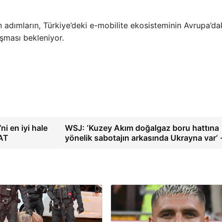
adımların, Türkiye’deki e-mobilite ekosisteminin Avrupa’da
aşması bekleniyor.
ni en iyi hale
WSJ: ‘Kuzey Akım doğalgaz boru hattına
NAT
yönelik sabotajın arkasında Ukrayna var’