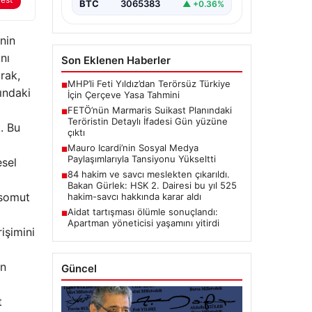
BTC
3065383
▲ +0.36%
inin
nı
Son Eklenen Haberler
rak,
MHP’li Feti Yıldız’dan Terörsüz Türkiye
■
ındaki
İçin Çerçeve Yasa Tahmini
FETÖ’nün Marmaris Suikast Planındaki
■
Teröristin Detaylı İfadesi Gün yüzüne
. Bu
çıktı
Mauro Icardi’nin Sosyal Medya
■
Paylaşımlarıyla Tansiyonu Yükseltti
esel
84 hakim ve savcı meslekten çıkarıldı.
■
Bakan Gürlek: HSK 2. Dairesi bu yıl 525
 somut
hakim-savcı hakkında karar aldı
Aidat tartışması ölümle sonuçlandı:
■
Apartman yöneticisi yaşamını yitirdi
işimini
in
Güncel
t