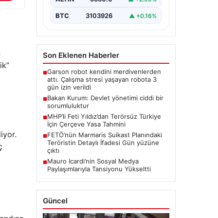
BTC
3103926
▲ +0.16%
n
Son Eklenen Haberler
ik”
Garson robot kendini merdivenlerden
■
attı. Çalışma stresi yaşayan robota 3
gün izin verildi
Bakan Kurum: Devlet yönetimi ciddi bir
■
sorumluluktur
MHP’li Feti Yıldız’dan Terörsüz Türkiye
■
İçin Çerçeve Yasa Tahmini
iyor.
FETÖ’nün Marmaris Suikast Planındaki
■
Teröristin Detaylı İfadesi Gün yüzüne
ç
çıktı
Mauro Icardi’nin Sosyal Medya
■
Paylaşımlarıyla Tansiyonu Yükseltti
Güncel