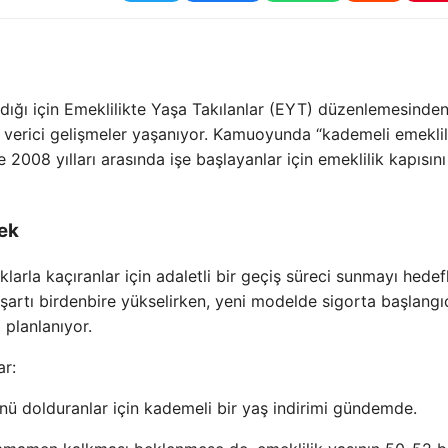
ıldığı için Emeklilikte Yaşa Takılanlar (EYT) düzenlemesinde
verici gelişmeler yaşanıyor. Kamuoyunda “kademeli emeklil
e 2008 yılları arasında işe başlayanlar için emeklilik kapısını
cek
rla kaçıranlar için adaletli bir geçiş süreci sunmayı hedefl
 şartı birdenbire yükselirken, yeni modelde sigorta başlangı
 planlanıyor.
ar:
 dolduranlar için kademeli bir yaş indirimi gündemde.