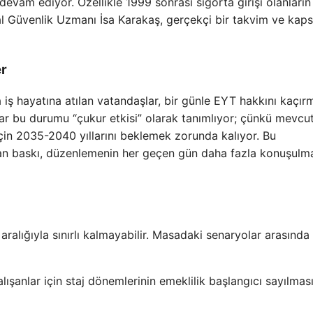
evam ediyor. Özellikle 1999 sonrası sigorta girişi olanların
al Güvenlik Uzmanı İsa Karakaş, gerçekçi bir takvim ve kap
er
a iş hayatına atılan vatandaşlar, bir günle EYT hakkını kaçır
ar bu durumu “çukur etkisi” olarak tanımlıyor; çünkü mevcu
için 2035-2040 yıllarını beklemek zorunda kalıyor. Bu
şan baskı, düzenlemenin her geçen gün daha fazla konuşulm
ralığıyla sınırlı kalmayabilir. Masadaki senaryolar arasında
lışanlar için staj dönemlerinin emeklilik başlangıcı sayılmas