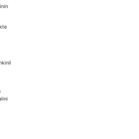
inin
kte
kinli
n
lini