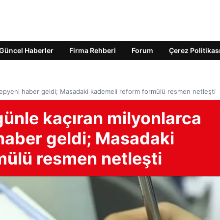
Güncel Haberler
Firma Rehberi
Forum
Çerez Politikas
n yepyeni haber geldi; Masadaki kademeli reform formülü resmen netleşti
 günle kaçıran milyonlarca
 haber geldi; Masadaki
mülü resmen netleşti