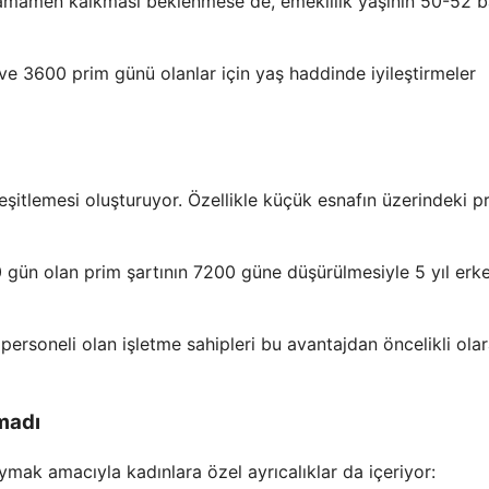
tamamen kalkması beklenmese de, emeklilik yaşının 50-52 
k ve 3600 prim günü olanlar için yaş haddinde iyileştirmeler
eşitlemesi oluşturuyor. Özellikle küçük esnafın üzerindeki p
0 gün olan prim şartının 7200 güne düşürülmesiyle 5 yıl erk
personeli olan işletme sahipleri bu avantajdan öncelikli ola
madı
mak amacıyla kadınlara özel ayrıcalıklar da içeriyor: