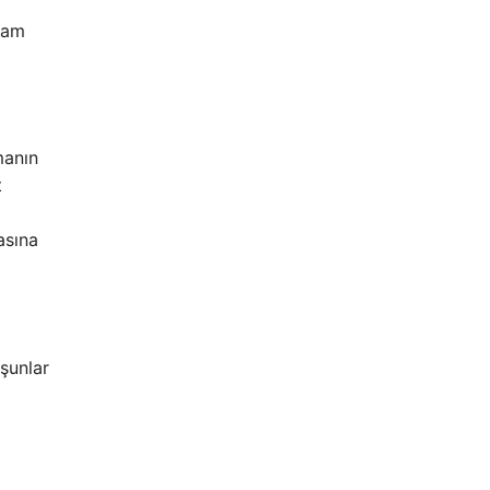
sam
manın
t
asına
 şunlar
ı