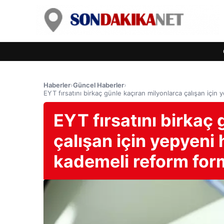
Haberler
›
Güncel Haberler
›
EYT fırsatını birkaç günle kaçıran milyonlarca çalışan içi
EYT fırsatını birkaç
çalışan için yepyeni
kademeli reform for