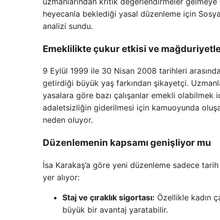
uzmanlarından kritik değerlendirmeler gelmeye d
heyecanla beklediği yasal düzenleme için Sosy
analizi sundu.
Emeklilikte çukur etkisi ve mağduriyetl
9 Eylül 1999 ile 30 Nisan 2008 tarihleri arasınd
getirdiği büyük yaş farkından şikayetçi. Uzmanl
yasalara göre bazı çalışanlar emekli olabilmek 
adaletsizliğin giderilmesi için kamuoyunda olu
neden oluyor.
Düzenlemenin kapsamı genişliyor mu
İsa Karakaş’a göre yeni düzenleme sadece tarih a
yer alıyor:
Staj ve çıraklık sigortası:
Özellikle kadın ça
büyük bir avantaj yaratabilir.