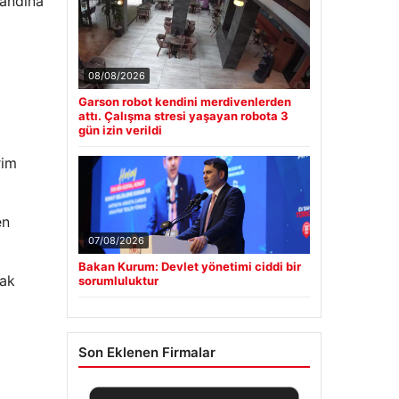
bandına
08/08/2026
Garson robot kendini merdivenlerden
attı. Çalışma stresi yaşayan robota 3
gün izin verildi
rim
en
07/08/2026
Bakan Kurum: Devlet yönetimi ciddi bir
rak
sorumluluktur
Son Eklenen Firmalar