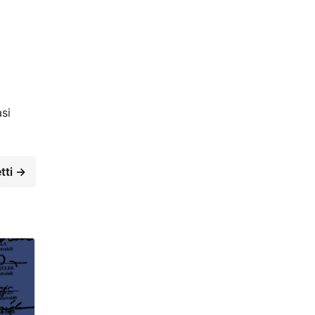
si
tti →