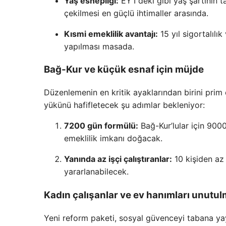
Yaş esnepliği:
EYT’deki gibi yaş şartının 
çekilmesi en güçlü ihtimaller arasında.
Kısmi emeklilik avantajı:
15 yıl sigortalılı
yapılması masada.
Bağ-Kur ve küçük esnaf için müjde
Düzenlemenin en kritik ayaklarından birini prim 
yükünü hafifletecek şu adımlar bekleniyor:
7200 gün formülü:
Bağ-Kur’lular için 900
emeklilik imkanı doğacak.
Yanında az işçi çalıştıranlar:
10 kişiden az 
yararlanabilecek.
Kadın çalışanlar ve ev hanımları unutul
Yeni reform paketi, sosyal güvenceyi tabana yay