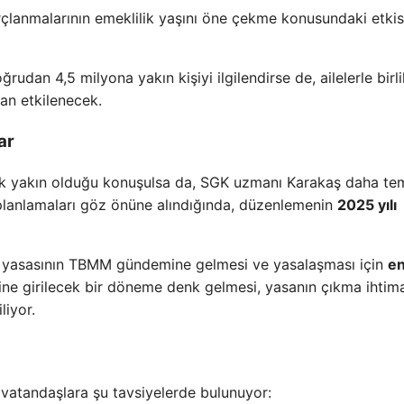
lanmalarının emeklilik yaşını öne çekme konusundaki etkis
dan 4,5 milyona yakın kişiyi ilgilendirse de, ailelerle birli
dan etkilenecek.
ar
 yakın olduğu konuşulsa da, SGK uzmanı Karakaş daha tem
 planlamaları göz önüne alındığında, düzenlemenin
2025 yılı
k yasasının TBMM gündemine gelmesi ve yasalaşması için
e
ne girilecek bir döneme denk gelmesi, yasanın çıkma ihtima
liyor.
 vatandaşlara şu tavsiyelerde bulunuyor: