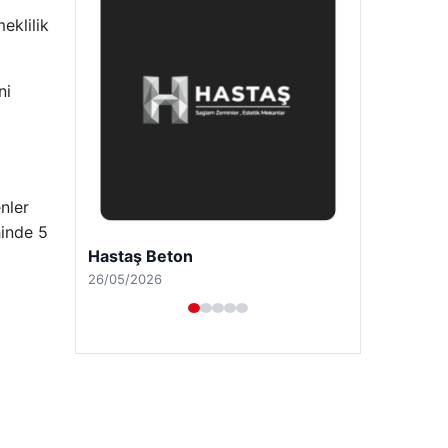
eklilik
ni
nler
hinde 5
Enes Kaplan Avukatlık Bürosu
28/04/2026