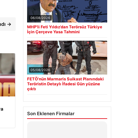
06/08/2026
ndı →
MHP’li Feti Yıldız’dan Terörsüz Türkiye
İçin Çerçeve Yasa Tahmini
05/08/2026
FETÖ’nün Marmaris Suikast Planındaki
Teröristin Detaylı İfadesi Gün yüzüne
çıktı
ya
Son Eklenen Firmalar