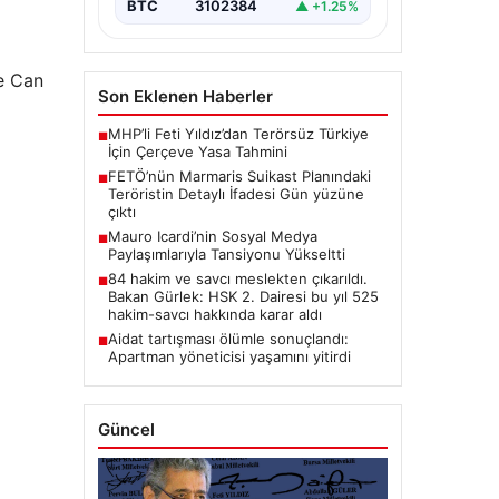
BTC
3102384
▲ +1.25%
çe Can
Son Eklenen Haberler
MHP’li Feti Yıldız’dan Terörsüz Türkiye
■
İçin Çerçeve Yasa Tahmini
FETÖ’nün Marmaris Suikast Planındaki
■
Teröristin Detaylı İfadesi Gün yüzüne
çıktı
Mauro Icardi’nin Sosyal Medya
■
Paylaşımlarıyla Tansiyonu Yükseltti
84 hakim ve savcı meslekten çıkarıldı.
■
Bakan Gürlek: HSK 2. Dairesi bu yıl 525
hakim-savcı hakkında karar aldı
Aidat tartışması ölümle sonuçlandı:
■
Apartman yöneticisi yaşamını yitirdi
Güncel