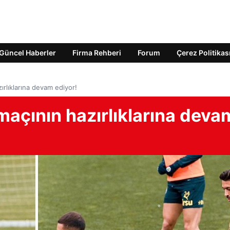
Güncel Haberler
Firma Rehberi
Forum
Çerez Politikas
rlıklarına devam ediyor!
maçının hazırlıklarına deva