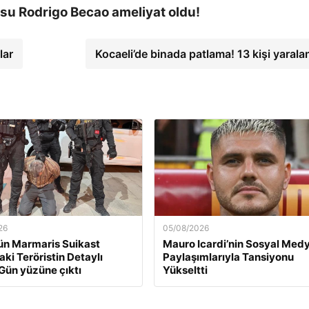
su Rodrigo Becao ameliyat oldu!
lar
Kocaeli’de binada patlama! 13 kişi yarala
26
05/08/2026
ün Marmaris Suikast
Mauro Icardi’nin Sosyal Med
aki Teröristin Detaylı
Paylaşımlarıyla Tansiyonu
 Gün yüzüne çıktı
Yükseltti