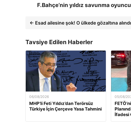
F.Bahçe’nin yıldız savunma oyuncu
← Esad ailesine şok! O ülkede gözaltına alındı
Tavsiye Edilen Haberler
06/08/2026
05/08/20
MHP’li Feti Yıldız’dan Terörsüz
FETÖ’n
Türkiye İçin Çerçeve Yasa Tahmini
Planınd
İfadesi