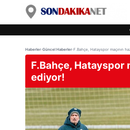
Haberler
›
Güncel Haberler
›
F.Bahçe, Hatayspor maçının hazı
F.Bahçe, Hatayspor 
ediyor!