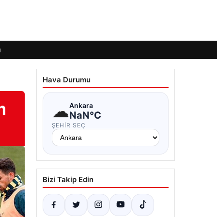
ı
Hava Durumu
m
☁
Ankara
NaN°C
ŞEHIR SEÇ
Bizi Takip Edin