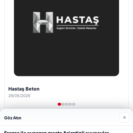
Enes Kaplan Avukatlık Bürosu
28/04/2026
×
Göz Atın
Web sitemizi nasıl kullandığınızı daha iyi anlayabilmek,
deneyiminizi kişiselleştirmek ve geliştirmek amacıyla çerezler