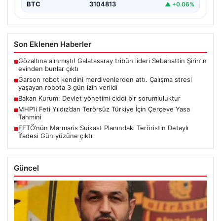
BTC
3104813
▲ +0.06%
Son Eklenen Haberler
Gözaltına alınmıştı! Galatasaray tribün lideri Sebahattin Şirin’in
■
evinden bunlar çıktı
Garson robot kendini merdivenlerden attı. Çalışma stresi
■
yaşayan robota 3 gün izin verildi
Bakan Kurum: Devlet yönetimi ciddi bir sorumluluktur
■
MHP’li Feti Yıldız’dan Terörsüz Türkiye İçin Çerçeve Yasa
■
Tahmini
FETÖ’nün Marmaris Suikast Planındaki Teröristin Detaylı
■
İfadesi Gün yüzüne çıktı
Güncel