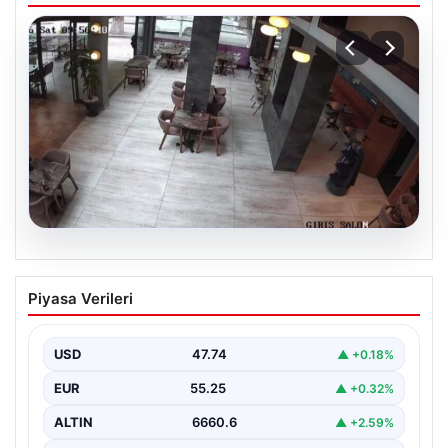
08.08.2026
Garson robot kendini merdivenlerden
Piyasa Verileri
attı. Çalışma stresi yaşayan robota 3
gün izin verildi
USD
47.74
▲ +0.18%
EUR
55.25
▲ +0.32%
ALTIN
6660.6
▲ +2.59%