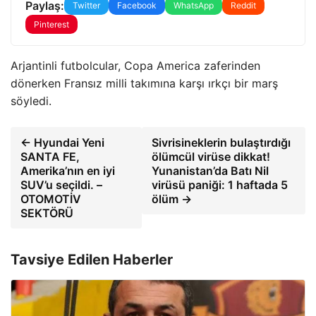
Paylaş:
Twitter
Facebook
WhatsApp
Reddit
Pinterest
Arjantinli futbolcular, Copa America zaferinden
dönerken Fransız milli takımına karşı ırkçı bir marş
söyledi.
← Hyundai Yeni
Sivrisineklerin bulaştırdığı
SANTA FE,
ölümcül virüse dikkat!
Amerika’nın en iyi
Yunanistan’da Batı Nil
SUV’u seçildi. –
virüsü paniği: 1 haftada 5
OTOMOTİV
ölüm →
SEKTÖRÜ
Tavsiye Edilen Haberler