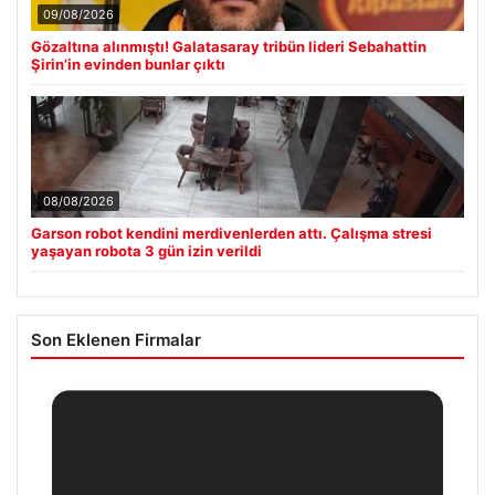
09/08/2026
Gözaltına alınmıştı! Galatasaray tribün lideri Sebahattin
Şirin’in evinden bunlar çıktı
08/08/2026
Garson robot kendini merdivenlerden attı. Çalışma stresi
yaşayan robota 3 gün izin verildi
Son Eklenen Firmalar