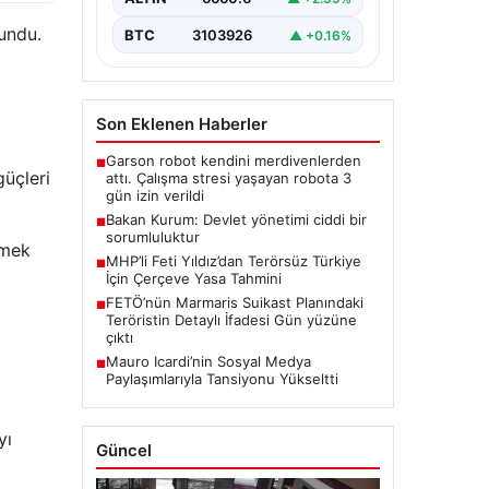
lundu.
BTC
3103926
▲ +0.16%
a
Son Eklenen Haberler
Garson robot kendini merdivenlerden
■
güçleri
attı. Çalışma stresi yaşayan robota 3
gün izin verildi
Bakan Kurum: Devlet yönetimi ciddi bir
■
sorumluluktur
tmek
MHP’li Feti Yıldız’dan Terörsüz Türkiye
■
İçin Çerçeve Yasa Tahmini
FETÖ’nün Marmaris Suikast Planındaki
■
Teröristin Detaylı İfadesi Gün yüzüne
çıktı
Mauro Icardi’nin Sosyal Medya
■
Paylaşımlarıyla Tansiyonu Yükseltti
yı
Güncel