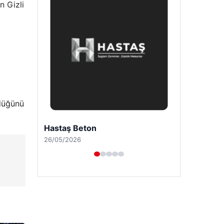
n Gizli
ldüğünü
Enes Kaplan Avukatlık Bürosu
28/04/2026