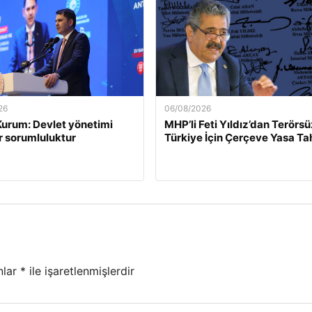
26
06/08/2026
urum: Devlet yönetimi
MHP’li Feti Yıldız’dan Terörsü
ir sorumluluktur
Türkiye İçin Çerçeve Yasa Ta
nlar
*
ile işaretlenmişlerdir