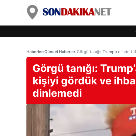
Haberler
›
Güncel Haberler
›
Görgü tanığı: Trump’a elinde tüf
Görgü tanığı: Trump’
kişiyi gördük ve ihba
dinlemedi