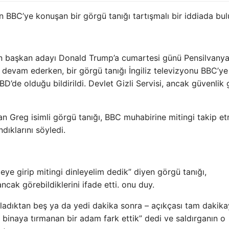
n BBC’ye konuşan bir görgü tanığı tartışmalı bir iddiada bu
in başkan adayı Donald Trump’a cumartesi günü Pensilvany
 devam ederken, bir görgü tanığı İngiliz televizyonu BBC’ye
BD’de olduğu bildirildi. Devlet Gizli Servisi, ancak güvenlik 
lan Greg isimli görgü tanığı, BBC muhabirine mitingi takip e
dıklarını söyledi.
eye girip mitingi dinleyelim dedik” diyen görgü tanığı,
cak görebildiklerini ifade etti. onu duy.
adıktan beş ya da yedi dakika sonra – açıkçası tam dakika
inaya tırmanan bir adam fark ettik” dedi ve saldırganın o