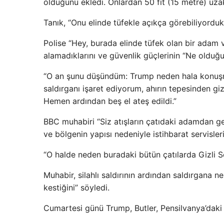
olduğunu ekledi. Onlardan 50 fit (15 metre) uza
Tanık, “Onu elinde tüfekle açıkça görebiliyordu
Polise “Hey, burada elinde tüfek olan bir adam v
alamadıklarını ve güvenlik güçlerinin “Ne olduğu
“O an şunu düşündüm: Trump neden hala konuşma
saldırganı işaret ediyorum, ahırın tepesinden giz
Hemen ardından beş el ateş edildi.”
BBC muhabiri “Siz atışların çatıdaki adamdan ge
ve bölgenin yapısı nedeniyle istihbarat servisler
“O halde neden buradaki bütün çatılarda Gizli Ser
Muhabir, silahlı saldırının ardından saldırgana n
kestiğini” söyledi.
Cumartesi günü Trump, Butler, Pensilvanya’daki 