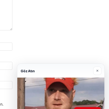
×
Göz Atın
n.