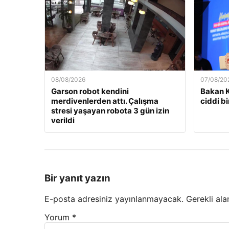
08/08/2026
07/08/20
Garson robot kendini
Bakan K
merdivenlerden attı. Çalışma
ciddi b
stresi yaşayan robota 3 gün izin
verildi
Bir yanıt yazın
E-posta adresiniz yayınlanmayacak.
Gerekli ala
Yorum
*