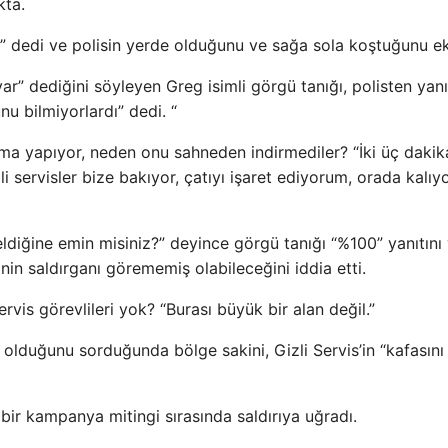
kta.
k” dedi ve polisin yerde olduğunu ve sağa sola koştuğunu ek
ar” dediğini söyleyen Greg isimli görgü tanığı, polisten yanı
nu bilmiyorlardı” dedi. “
 yapıyor, neden onu sahneden indirmediler? “İki üç dakik
li servisler bize bakıyor, çatıyı işaret ediyorum, orada kalıy
ldiğine emin misiniz?” deyince görgü tanığı “%100” yanıtını 
inin saldırganı görememiş olabileceğini iddia etti.
vis görevlileri yok? “Burası büyük bir alan değil.”
e olduğunu sorduğunda bölge sakini, Gizli Servis’in “kafasını
bir kampanya mitingi sırasında saldırıya uğradı.