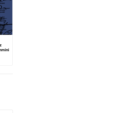
z
hmini