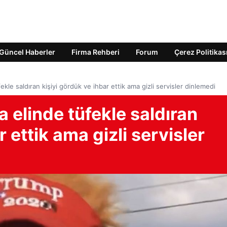
Güncel Haberler
Firma Rehberi
Forum
Çerez Politikas
ekle saldıran kişiyi gördük ve ihbar ettik ama gizli servisler dinlemedi
a elinde tüfekle saldıran
r ettik ama gizli servisler