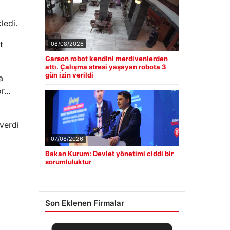
ledi.
t
08/08/2026
Garson robot kendini merdivenlerden
attı. Çalışma stresi yaşayan robota 3
gün izin verildi
a
or…
verdi
07/08/2026
Bakan Kurum: Devlet yönetimi ciddi bir
sorumluluktur
Son Eklenen Firmalar