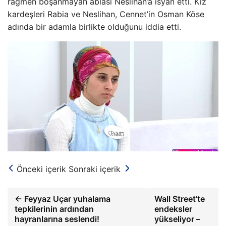
rağmen boşanmayan ablası Neslihan’a isyan etti. Kız
kardeşleri Rabia ve Neslihan, Cennet’in Osman Köse
adında bir adamla birlikte olduğunu iddia etti.
Önceki içerik
Sonraki içerik
← Feyyaz Uçar yuhalama
Wall Street’te
tepkilerinin ardından
endeksler
hayranlarına seslendi!
yükseliyor –