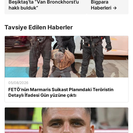
Beşiktaş’ta ”Van Bronckhorst’u
Bigpara
haklı bulduk”
Haberleri →
Tavsiye Edilen Haberler
05/08/2026
FETÖ’nün Marmaris Suikast Planındaki Teröristin
Detaylı İfadesi Gün yüzüne çıktı