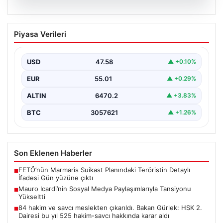
05.08.2026
Mauro Icardi’nin Sosyal Medya
Piyasa Verileri
Paylaşımlarıyla Tansiyonu Yükseltti
Geçtiğimiz günlerde Galatasaray futbol takımıyla
yollarını ayıran ve kariyerindeki belirsizlikler nedeniyle
USD
47.58
▲ +0.10%
gündemdeki isimler arasında…
EUR
55.01
▲ +0.29%
ALTIN
6470.2
▲ +3.83%
BTC
3057621
▲ +1.26%
Son Eklenen Haberler
FETÖ’nün Marmaris Suikast Planındaki Teröristin Detaylı
■
İfadesi Gün yüzüne çıktı
Mauro Icardi’nin Sosyal Medya Paylaşımlarıyla Tansiyonu
■
Yükseltti
84 hakim ve savcı meslekten çıkarıldı. Bakan Gürlek: HSK 2.
■
Dairesi bu yıl 525 hakim-savcı hakkında karar aldı