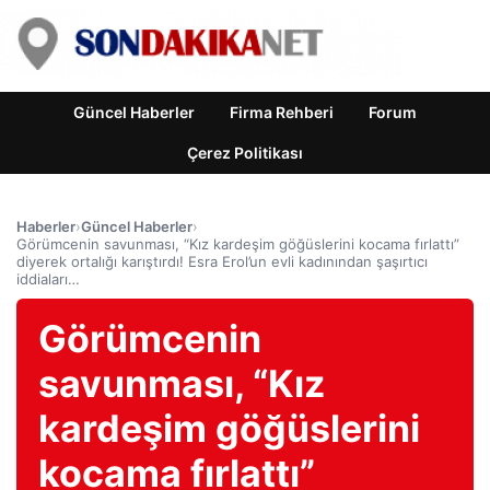
Güncel Haberler
Firma Rehberi
Forum
Çerez Politikası
Haberler
›
Güncel Haberler
›
Görümcenin savunması, “Kız kardeşim göğüslerini kocama fırlattı”
diyerek ortalığı karıştırdı! Esra Erol’un evli kadınından şaşırtıcı
iddiaları…
Görümcenin
savunması, “Kız
kardeşim göğüslerini
kocama fırlattı”