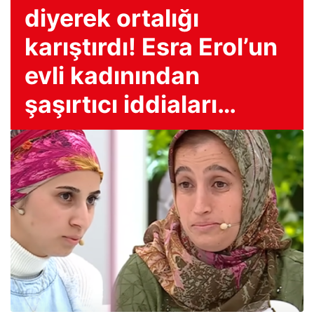
diyerek ortalığı
karıştırdı! Esra Erol’un
evli kadınından
şaşırtıcı iddiaları…