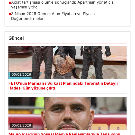
Aidat tartışması ölümle sonuçlandı: Apartman yöneticisi
■
yaşamını yitirdi
8 Nisan 2026 Güncel Altın Fiyatları ve Piyasa
■
Değerlendirmeleri
Güncel
05/08/2026
FETÖ’nün Marmaris Suikast Planındaki Teröristin Detaylı
İfadesi Gün yüzüne çıktı
05/08/2026
Mauro Icardi’nin Sosyal Medya Paylaşımlarıyla Tansiyonu