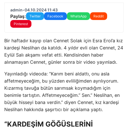
admin
•
04.10.2024 11:43
Paylaş:
Twitter
Facebook
WhatsApp
Reddit
Pinterest
Bir haftadır kayıp olan Cennet Solak için Esra Erol’a kız
kardeşi Neslihan da katıldı. 4 yıldır evli olan Cennet, 24
Eylül Salı akşamı vefat etti. Kendisinden haber
alınamayan Cennet, günler sonra bir video yayınladı.
Yayınladığı videoda: “Karım beni aldattı, onu asla
affetmeyeceğim, bu yüzden evliliğimden ayrılıyorum.
Kızarmış tavuğa bütün sarımsak koymadığım için
benimle tartıştın. Affetmeyeceğim.” Sen.” Neslihan, en
büyük hisseyi bana verdin.” diyen Cennet, kız kardeşi
Neslihan hakkında şaşırtıcı bir açıklama yaptı.
“KARDEŞİM GÖĞÜSLERİNİ