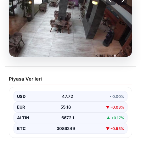
08.08.2026
Garson robot kendini merdivenlerden
Piyasa Verileri
attı. Çalışma stresi yaşayan robota 3
gün izin verildi
USD
47.72
• 0.00%
EUR
55.18
▼ -0.03%
ALTIN
6672.1
▲ +0.17%
BTC
3086249
▼ -0.55%