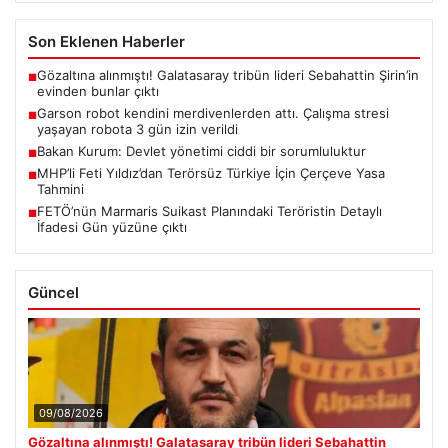
Son Eklenen Haberler
Gözaltına alınmıştı! Galatasaray tribün lideri Sebahattin Şirin’in
■
evinden bunlar çıktı
Garson robot kendini merdivenlerden attı. Çalışma stresi
■
yaşayan robota 3 gün izin verildi
Bakan Kurum: Devlet yönetimi ciddi bir sorumluluktur
■
MHP’li Feti Yıldız’dan Terörsüz Türkiye İçin Çerçeve Yasa
■
Tahmini
FETÖ’nün Marmaris Suikast Planındaki Teröristin Detaylı
■
İfadesi Gün yüzüne çıktı
Güncel
09/08/2026
Gözaltına alınmıştı! Galatasaray tribün lideri Sebahattin