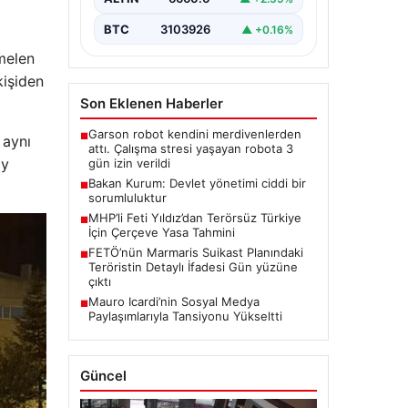
BTC
3103926
▲ +0.16%
melen
kişiden
Son Eklenen Haberler
Garson robot kendini merdivenlerden
■
 aynı
attı. Çalışma stresi yaşayan robota 3
ay
gün izin verildi
Bakan Kurum: Devlet yönetimi ciddi bir
■
sorumluluktur
MHP’li Feti Yıldız’dan Terörsüz Türkiye
■
İçin Çerçeve Yasa Tahmini
FETÖ’nün Marmaris Suikast Planındaki
■
Teröristin Detaylı İfadesi Gün yüzüne
çıktı
Mauro Icardi’nin Sosyal Medya
■
Paylaşımlarıyla Tansiyonu Yükseltti
Güncel