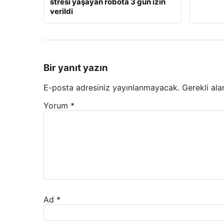
stresi yaşayan robota 3 gün izin
verildi
Bir yanıt yazın
E-posta adresiniz yayınlanmayacak.
Gerekli ala
Yorum
*
Ad
*