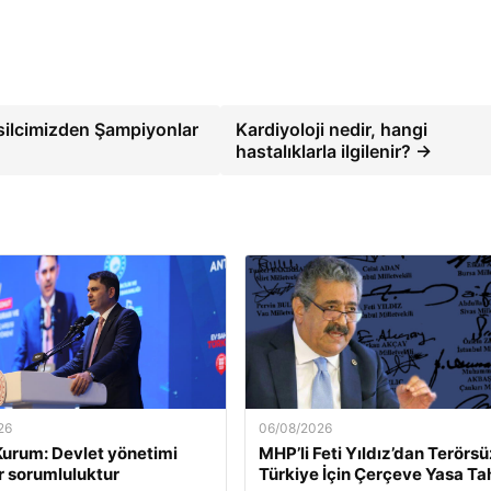
silcimizden Şampiyonlar
Kardiyoloji nedir, hangi
hastalıklarla ilgilenir? →
26
06/08/2026
urum: Devlet yönetimi
MHP’li Feti Yıldız’dan Terörsü
ir sorumluluktur
Türkiye İçin Çerçeve Yasa Ta