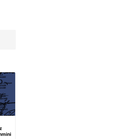
z
hmini