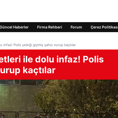
Güncel Haberler
Firma Rehberi
Forum
Çerez Politikas
olu infaz! Polis yeleği giymiş şahsı vurup kaçtılar
tleri ile dolu infaz! Polis
urup kaçtılar