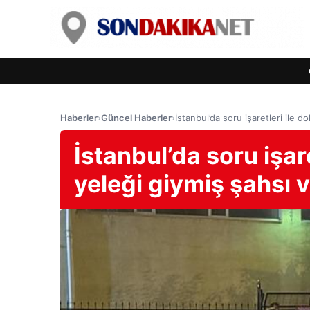
Haberler
›
Güncel Haberler
›
İstanbul’da soru işaretleri ile d
İstanbul’da soru işare
yeleği giymiş şahsı v