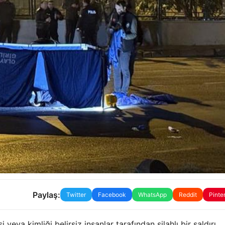
Paylaş:
Twitter
Facebook
WhatsApp
Reddit
Pinte
veya kimliği belirsiz insanlar tarafından silahlı bir saldırı