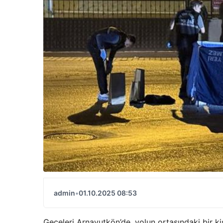
admin
•
01.10.2025 08:53
Geceleri Arnavutkön’de, yolun ortasındaki bir kişi 