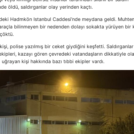
inde öldü, saldırganlar olay yerinden kaçtı.
ndeki Hadmkön Istanbul Caddesi’nde meydana geldi. Muhte
ri araçla bilinmeyen bir nedenden dolayı sokakta yürüyen bir 
 çöktü.
şi, polise yazılmış bir ceket giydiğini keşfetti. Saldırganlar
 ekipleri, kazayı gören çevredeki vatandaşların dikkatiyle ol
ya uğrayan kişi hakkında bazı tıbbi ekipler vardı.