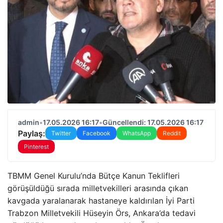
admin
•
17.05.2026 16:17
•
Güncellendi: 17.05.2026 16:17
Paylaş:
Twitter
Facebook
WhatsApp
Reddit
Pinterest
TBMM Genel Kurulu’nda Bütçe Kanun Teklifleri
görüşüldüğü sırada milletvekilleri arasında çıkan
kavgada yaralanarak hastaneye kaldırılan İyi Parti
Trabzon Milletvekili Hüseyin Örs, Ankara’da tedavi