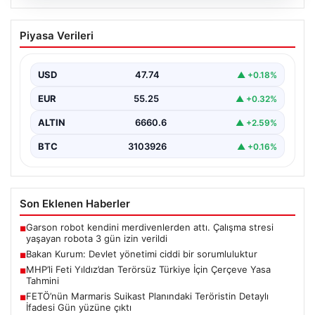
07.08.2026
Bakan Kurum: Devlet yönetimi ciddi bir
Piyasa Verileri
sorumluluktur
Çevre, Şehircilik ve İklim Değişikliği Bakanı Murat
Kurum, Hatay’da düzenlenen sosyal konut projesi ve…
USD
47.74
▲ +0.18%
EUR
55.25
▲ +0.32%
ALTIN
6660.6
▲ +2.59%
BTC
3103926
▲ +0.16%
Son Eklenen Haberler
Garson robot kendini merdivenlerden attı. Çalışma stresi
■
yaşayan robota 3 gün izin verildi
Bakan Kurum: Devlet yönetimi ciddi bir sorumluluktur
■
MHP’li Feti Yıldız’dan Terörsüz Türkiye İçin Çerçeve Yasa
■
Tahmini
FETÖ’nün Marmaris Suikast Planındaki Teröristin Detaylı
■
İfadesi Gün yüzüne çıktı