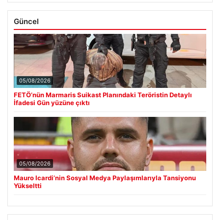
Güncel
05/08/2026
FETÖ’nün Marmaris Suikast Planındaki Teröristin Detaylı
İfadesi Gün yüzüne çıktı
05/08/2026
Mauro Icardi’nin Sosyal Medya Paylaşımlarıyla Tansiyonu
Yükseltti