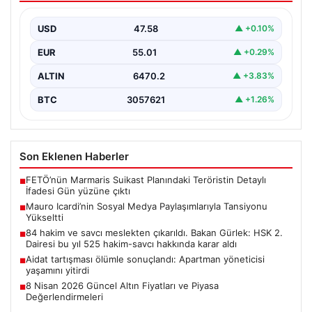
Geçtiğimiz günlerde Galatasaray futbol takımıyla
yollarını ayıran ve kariyerindeki belirsizlikler nedeniyle
USD
47.58
▲ +0.10%
gündemdeki isimler arasında…
EUR
55.01
▲ +0.29%
ALTIN
6470.2
▲ +3.83%
BTC
3057621
▲ +1.26%
Son Eklenen Haberler
FETÖ’nün Marmaris Suikast Planındaki Teröristin Detaylı
■
İfadesi Gün yüzüne çıktı
Mauro Icardi’nin Sosyal Medya Paylaşımlarıyla Tansiyonu
■
Yükseltti
84 hakim ve savcı meslekten çıkarıldı. Bakan Gürlek: HSK 2.
■
Dairesi bu yıl 525 hakim-savcı hakkında karar aldı
Aidat tartışması ölümle sonuçlandı: Apartman yöneticisi
■
yaşamını yitirdi
8 Nisan 2026 Güncel Altın Fiyatları ve Piyasa
■
Değerlendirmeleri