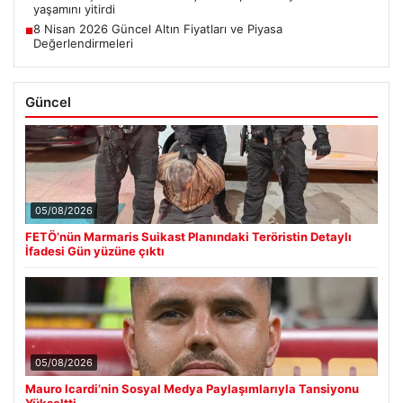
yaşamını yitirdi
8 Nisan 2026 Güncel Altın Fiyatları ve Piyasa
■
Değerlendirmeleri
Güncel
05/08/2026
FETÖ’nün Marmaris Suikast Planındaki Teröristin Detaylı
İfadesi Gün yüzüne çıktı
05/08/2026
Mauro Icardi’nin Sosyal Medya Paylaşımlarıyla Tansiyonu
Yükseltti