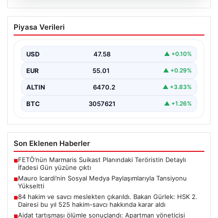
05.08.2026
Mauro Icardi’nin Sosyal Medya
Piyasa Verileri
Paylaşımlarıyla Tansiyonu Yükseltti
Geçtiğimiz günlerde Galatasaray futbol takımıyla
yollarını ayıran ve kariyerindeki belirsizlikler nedeniyle
USD
47.58
▲ +0.10%
gündemdeki isimler arasında…
EUR
55.01
▲ +0.29%
ALTIN
6470.2
▲ +3.83%
BTC
3057621
▲ +1.26%
Son Eklenen Haberler
FETÖ’nün Marmaris Suikast Planındaki Teröristin Detaylı
■
İfadesi Gün yüzüne çıktı
Mauro Icardi’nin Sosyal Medya Paylaşımlarıyla Tansiyonu
■
Yükseltti
84 hakim ve savcı meslekten çıkarıldı. Bakan Gürlek: HSK 2.
■
Dairesi bu yıl 525 hakim-savcı hakkında karar aldı
Aidat tartışması ölümle sonuçlandı: Apartman yöneticisi
■