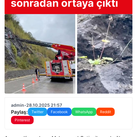
sonradan ortaya çıktı
admin
•
28.10.2025 21:57
Paylaş:
Twitter
Facebook
WhatsApp
Reddit
Pinterest