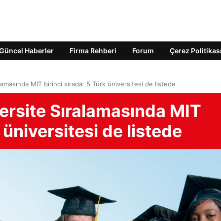
Güncel Haberler
Firma Rehberi
Forum
Çerez Politikas
masında MIT birinci sırada: 5 Türk üniversitesi de listede
rsite Sıralamasında MIT
 üniversitesi de listede