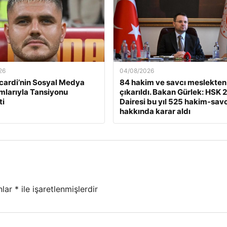
26
04/08/2026
cardi’nin Sosyal Medya
84 hakim ve savcı meslekten
mlarıyla Tansiyonu
çıkarıldı. Bakan Gürlek: HSK 2
ti
Dairesi bu yıl 525 hakim-savc
hakkında karar aldı
nlar
*
ile işaretlenmişlerdir