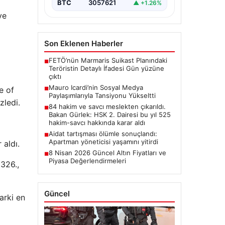
BTC
3057621
▲ +1.26%
ve
Son Eklenen Haberler
FETÖ’nün Marmaris Suikast Planındaki
■
Teröristin Detaylı İfadesi Gün yüzüne
çıktı
Mauro Icardi’nin Sosyal Medya
e of
■
Paylaşımlarıyla Tansiyonu Yükseltti
zledi.
84 hakim ve savcı meslekten çıkarıldı.
■
Bakan Gürlek: HSK 2. Dairesi bu yıl 525
hakim-savcı hakkında karar aldı
Aidat tartışması ölümle sonuçlandı:
■
Apartman yöneticisi yaşamını yitirdi
 aldı.
8 Nisan 2026 Güncel Altın Fiyatları ve
■
Piyasa Değerlendirmeleri
 326.,
Güncel
arki en