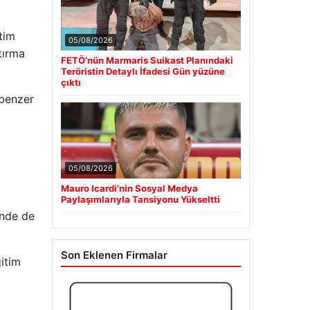
tim
05/08/2026
ştırma
FETÖ’nün Marmaris Suikast Planındaki
Teröristin Detaylı İfadesi Gün yüzüne
çıktı
 benzer
05/08/2026
Mauro Icardi’nin Sosyal Medya
Paylaşımlarıyla Tansiyonu Yükseltti
inde de
Son Eklenen Firmalar
itim