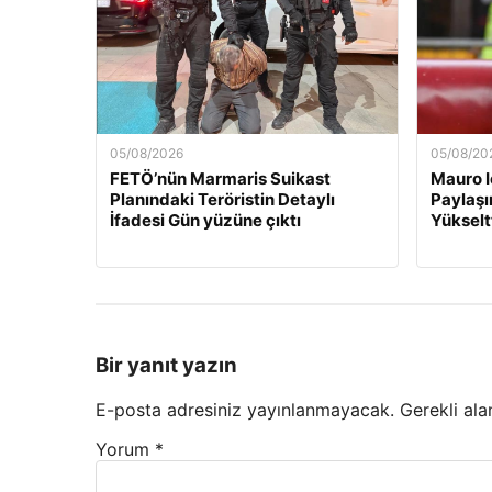
05/08/2026
05/08/20
FETÖ’nün Marmaris Suikast
Mauro I
Planındaki Teröristin Detaylı
Paylaşı
İfadesi Gün yüzüne çıktı
Yükselt
Bir yanıt yazın
E-posta adresiniz yayınlanmayacak.
Gerekli ala
Yorum
*