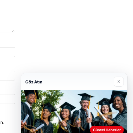
×
Göz Atın
n.
Güncel Haberler