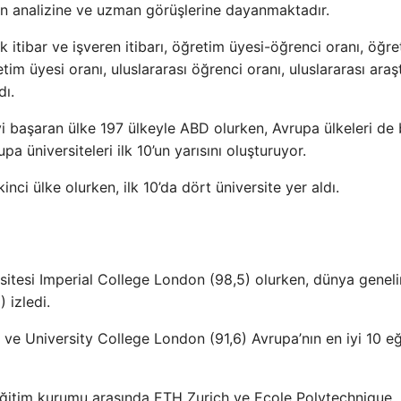
 analizine ve uzman görüşlerine dayanmaktadır.
 itibar ve işveren itibarı, öğretim üyesi-öğrenci oranı, öğre
etim üyesi oranı, uluslararası öğrenci oranı, uluslararası ara
dı.
 başaran ülke 197 ülkeyle ABD olurken, Avrupa ülkeleri de
a üniversiteleri ilk 10’un yarısını oluşturuyor.
inci ülke olurken, ilk 10’da dört üniversite yer aldı.
rsitesi Imperial College London (98,5) olurken, dünya genel
 izledi.
 ve University College London (91,6) Avrupa’nın en iyi 10 eğ
10 eğitim kurumu arasında ETH Zurich ve Ecole Polytechnique