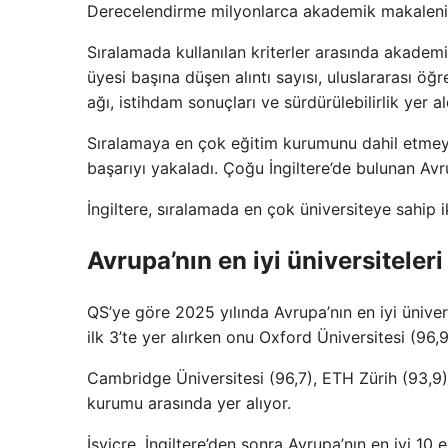
Derecelendirme milyonlarca akademik makalenin
Sıralamada kullanılan kriterler arasında akademik
üyesi başına düşen alıntı sayısı, uluslararası öğr
ağı, istihdam sonuçları ve sürdürülebilirlik yer al
Sıralamaya en çok eğitim kurumunu dahil etmeyi
başarıyı yakaladı. Çoğu İngiltere’de bulunan Avrup
İngiltere, sıralamada en çok üniversiteye sahip ik
Avrupa’nın en iyi üniversiteleri
QS’ye göre 2025 yılında Avrupa’nın en iyi ünive
ilk 3’te yer alırken onu Oxford Üniversitesi (96,9)
Cambridge Üniversitesi (96,7), ETH Zürih (93,9)
kurumu arasında yer alıyor.
İsviçre, İngiltere’den sonra Avrupa’nın en iyi 