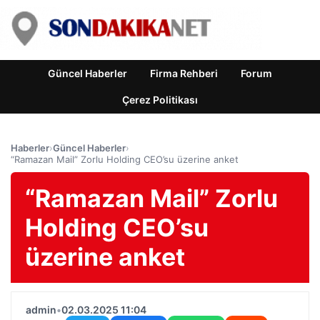
Güncel Haberler
Firma Rehberi
Forum
Çerez Politikası
Haberler
›
Güncel Haberler
›
“Ramazan Mail” Zorlu Holding CEO’su üzerine anket
“Ramazan Mail” Zorlu
Holding CEO’su
üzerine anket
admin
•
02.03.2025 11:04