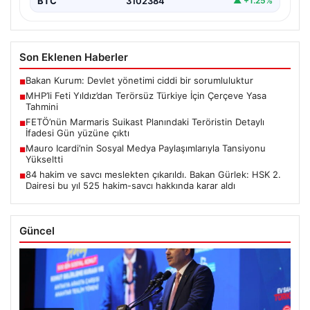
BTC
3102384
▲ +1.25%
Son Eklenen Haberler
Bakan Kurum: Devlet yönetimi ciddi bir sorumluluktur
■
MHP’li Feti Yıldız’dan Terörsüz Türkiye İçin Çerçeve Yasa
■
Tahmini
FETÖ’nün Marmaris Suikast Planındaki Teröristin Detaylı
■
İfadesi Gün yüzüne çıktı
Mauro Icardi’nin Sosyal Medya Paylaşımlarıyla Tansiyonu
■
Yükseltti
84 hakim ve savcı meslekten çıkarıldı. Bakan Gürlek: HSK 2.
■
Dairesi bu yıl 525 hakim-savcı hakkında karar aldı
Güncel