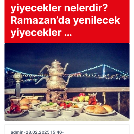
yiyecekler nelerdir?
Ramazan’da yenilecek
yiyecekler …
admin
•
28.02.2025 15:46
•