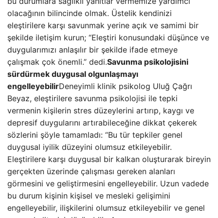
bu durumlara sağlıklı yanıtlar vermemize yardımcı
olacağının bilincinde olmak. Üstelik kendinizi
eleştirilere karşı savunmak yerine açık ve samimi bir
şekilde iletişim kurun; “Eleştiri konusundaki düşünce ve
duygularımızı anlaşılır bir şekilde ifade etmeye
çalışmak çok önemli.” dedi.
Savunma psikolojisini
sürdürmek duygusal olgunlaşmayı
engelleyebilir
Deneyimli klinik psikolog Uluğ Çağrı
Beyaz, eleştirilere savunma psikolojisi ile tepki
vermenin kişilerin stres düzeylerini artırıp, kaygı ve
depresif duygularını artırabileceğine dikkat çekerek
sözlerini şöyle tamamladı: “Bu tür tepkiler genel
duygusal iyilik düzeyini olumsuz etkileyebilir.
Eleştirilere karşı duygusal bir kalkan oluşturarak bireyin
gerçekten üzerinde çalışması gereken alanları
görmesini ve geliştirmesini engelleyebilir. Uzun vadede
bu durum kişinin kişisel ve mesleki gelişimini
engelleyebilir, ilişkilerini olumsuz etkileyebilir ve genel