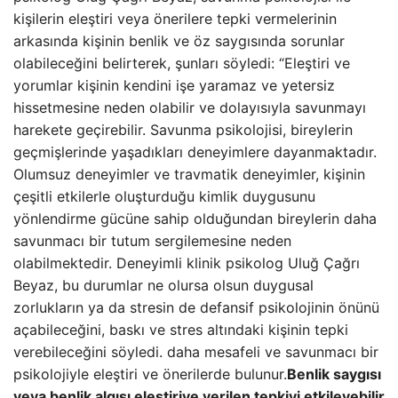
kişilerin eleştiri veya önerilere tepki vermelerinin
arkasında kişinin benlik ve öz saygısında sorunlar
olabileceğini belirterek, şunları söyledi: “Eleştiri ve
yorumlar kişinin kendini işe yaramaz ve yetersiz
hissetmesine neden olabilir ve dolayısıyla savunmayı
harekete geçirebilir. Savunma psikolojisi, bireylerin
geçmişlerinde yaşadıkları deneyimlere dayanmaktadır.
Olumsuz deneyimler ve travmatik deneyimler, kişinin
çeşitli etkilerle oluşturduğu kimlik duygusunu
yönlendirme gücüne sahip olduğundan bireylerin daha
savunmacı bir tutum sergilemesine neden
olabilmektedir. Deneyimli klinik psikolog Uluğ Çağrı
Beyaz, bu durumlar ne olursa olsun duygusal
zorlukların ya da stresin de defansif psikolojinin önünü
açabileceğini, baskı ve stres altındaki kişinin tepki
verebileceğini söyledi. daha mesafeli ve savunmacı bir
psikolojiyle eleştiri ve önerilerde bulunur.
Benlik saygısı
veya benlik algısı eleştiriye verilen tepkiyi etkileyebilir