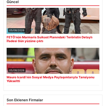
Güncel
05/08/2026
FETÖ’nün Marmaris Suikast Planındaki Teröristin Detaylı
İfadesi Gün yüzüne çıktı
05/08/2026
Mauro Icardi’nin Sosyal Medya Paylaşımlarıyla Tansiyonu
Yükseltti
Son Eklenen Firmalar