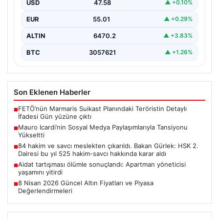
USD
47.58
▲ +0.10%
gündemdeki isimler arasında…
EUR
55.01
▲ +0.29%
ALTIN
6470.2
▲ +3.83%
BTC
3057621
▲ +1.26%
Son Eklenen Haberler
FETÖ’nün Marmaris Suikast Planındaki Teröristin Detaylı
■
İfadesi Gün yüzüne çıktı
Mauro Icardi’nin Sosyal Medya Paylaşımlarıyla Tansiyonu
■
Yükseltti
84 hakim ve savcı meslekten çıkarıldı. Bakan Gürlek: HSK 2.
■
Dairesi bu yıl 525 hakim-savcı hakkında karar aldı
Aidat tartışması ölümle sonuçlandı: Apartman yöneticisi
■
yaşamını yitirdi
8 Nisan 2026 Güncel Altın Fiyatları ve Piyasa
■
Değerlendirmeleri