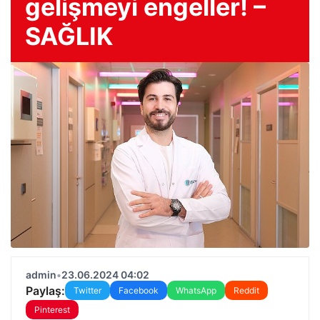
gelişmeyi engeller! –
SAĞLIK
admin
•
23.06.2024 04:02
Paylaş:
Twitter
Facebook
WhatsApp
Reddit
Pinterest