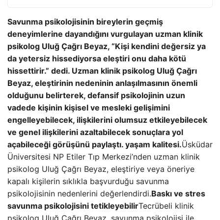
Savunma psikolojisinin bireylerin geçmiş
deneyimlerine dayandığını vurgulayan uzman klinik
psikolog Uluğ Çağrı Beyaz, “Kişi kendini değersiz ya
da yetersiz hissediyorsa eleştiri onu daha kötü
hissettirir.” dedi. Uzman klinik psikolog Uluğ Çağrı
Beyaz, eleştirinin nedeninin anlaşılmasının önemli
olduğunu belirterek, defansif psikolojinin uzun
vadede kişinin kişisel ve mesleki gelişimini
engelleyebilecek, ilişkilerini olumsuz etkileyebilecek
ve genel ilişkilerini azaltabilecek sonuçlara yol
açabileceği görüşünü paylaştı. yaşam kalitesi.
Üsküdar
Üniversitesi NP Etiler Tıp Merkezi’nden uzman klinik
psikolog Uluğ Çağrı Beyaz, eleştiriye veya öneriye
kapalı kişilerin sıklıkla başvurduğu savunma
psikolojisinin nedenlerini değerlendirdi.
Baskı ve stres
savunma psikolojisini tetikleyebilir
Tecrübeli klinik
psikolog Uluğ Çağrı Beyaz, savunma psikolojisi ile