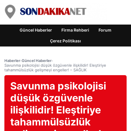
Güncel Haberler
Firma Rehberi
Forum
Çerez Politikası
Haberler
›
Güncel Haberler
›
Savunma psikolojisi düşük özgüvenle ilişkilidir! Eleştiriye
tahammülsüzlük gelişmeyi engeller! – SAĞLIK
Savunma psikolojisi
düşük özgüvenle
ilişkilidir! Eleştiriye
tahammülsüzlük