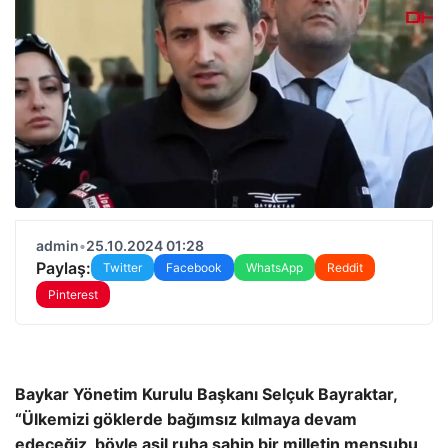
admin
•
25.10.2024 01:28
Paylaş:
Twitter
Facebook
WhatsApp
Reddit
Pinterest
Baykar Yönetim Kurulu Başkanı Selçuk Bayraktar,
“Ülkemizi göklerde bağımsız kılmaya devam
edeceğiz, böyle asil ruha sahip bir milletin mensubu