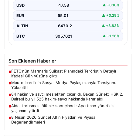
yollarını ayıran ve kariyerindeki belirsizlikler nedeniyle
USD
47.58
▲ +0.10%
gündemdeki isimler arasında…
EUR
55.01
▲ +0.29%
ALTIN
6470.2
▲ +3.83%
BTC
3057621
▲ +1.26%
Son Eklenen Haberler
FETÖ’nün Marmaris Suikast Planındaki Teröristin Detaylı
■
İfadesi Gün yüzüne çıktı
Mauro Icardi’nin Sosyal Medya Paylaşımlarıyla Tansiyonu
■
Yükseltti
84 hakim ve savcı meslekten çıkarıldı. Bakan Gürlek: HSK 2.
■
Dairesi bu yıl 525 hakim-savcı hakkında karar aldı
Aidat tartışması ölümle sonuçlandı: Apartman yöneticisi
■
yaşamını yitirdi
8 Nisan 2026 Güncel Altın Fiyatları ve Piyasa
■
Değerlendirmeleri