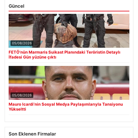
Güncel
05/08/2026
FETÖ’nün Marmaris Suikast Planındaki Teröristin Detaylı
İfadesi Gün yüzüne çıktı
05/08/2026
Mauro Icardi’nin Sosyal Medya Paylaşımlarıyla Tansiyonu
Yükseltti
Son Eklenen Firmalar