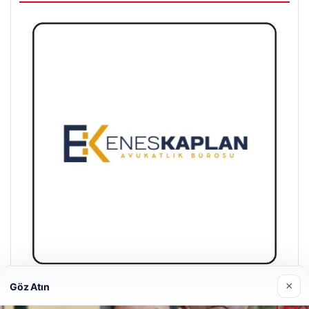
×
Göz Atın
Enes Kaplan Avukatlık Bürosu