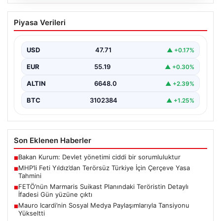
06.08.2026
MHP’li Feti Yıldız’dan Terörsüz Türkiye
Piyasa Verileri
İçin Çerçeve Yasa Tahmini
Milliyetçi Hareket Partisi (MHP) Genel Başkan
Yardımcısı Feti Yıldız, uzun süredir üzerinde çalışılan
USD
47.71
▲ +0.17%
ve…
EUR
55.19
▲ +0.30%
ALTIN
6648.0
▲ +2.39%
BTC
3102384
▲ +1.25%
Son Eklenen Haberler
Bakan Kurum: Devlet yönetimi ciddi bir sorumluluktur
■
MHP’li Feti Yıldız’dan Terörsüz Türkiye İçin Çerçeve Yasa
■
Tahmini
FETÖ’nün Marmaris Suikast Planındaki Teröristin Detaylı
■
İfadesi Gün yüzüne çıktı
Mauro Icardi’nin Sosyal Medya Paylaşımlarıyla Tansiyonu
■
Yükseltti