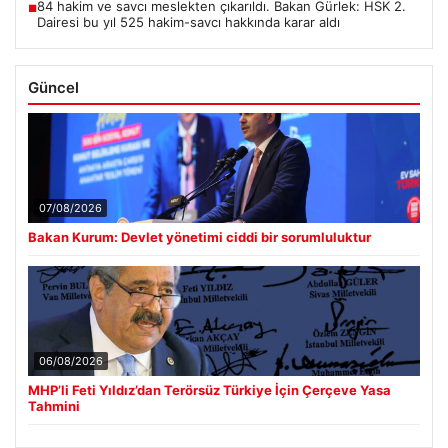
84 hakim ve savcı meslekten çıkarıldı. Bakan Gürlek: HSK 2.
■
Dairesi bu yıl 525 hakim-savcı hakkında karar aldı
Güncel
07/08/2026
Bakan Kurum: Devlet yönetimi ciddi bir sorumluluktur
06/08/2026
MHP’li Feti Yıldız’dan Terörsüz Türkiye İçin Çerçeve Yasa
Tahmini