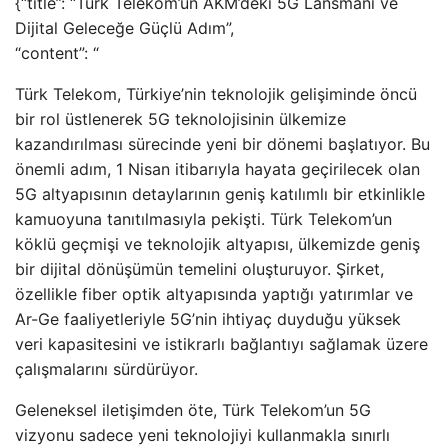
{“title”: “Türk Telekom’un AKM’deki 5G Lansmanı ve
Dijital Geleceğe Güçlü Adım”,
“content”: “
Türk Telekom, Türkiye’nin teknolojik gelişiminde öncü
bir rol üstlenerek 5G teknolojisinin ülkemize
kazandırılması sürecinde yeni bir dönemi başlatıyor. Bu
önemli adım, 1 Nisan itibarıyla hayata geçirilecek olan
5G altyapısının detaylarının geniş katılımlı bir etkinlikle
kamuoyuna tanıtılmasıyla pekişti. Türk Telekom’un
köklü geçmişi ve teknolojik altyapısı, ülkemizde geniş
bir dijital dönüşümün temelini oluşturuyor. Şirket,
özellikle fiber optik altyapısında yaptığı yatırımlar ve
Ar-Ge faaliyetleriyle 5G’nin ihtiyaç duyduğu yüksek
veri kapasitesini ve istikrarlı bağlantıyı sağlamak üzere
çalışmalarını sürdürüyor.
Geleneksel iletişimden öte, Türk Telekom’un 5G
vizyonu sadece yeni teknolojiyi kullanmakla sınırlı