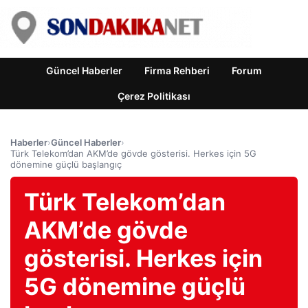
Güncel Haberler
Firma Rehberi
Forum
Çerez Politikası
Haberler
›
Güncel Haberler
›
Türk Telekom’dan AKM’de gövde gösterisi. Herkes için 5G
dönemine güçlü başlangıç
Türk Telekom’dan
AKM’de gövde
gösterisi. Herkes için
5G dönemine güçlü