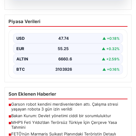
07.08.2026
Bakan Kurum: Devlet yönetimi ciddi bir
Piyasa Verileri
sorumluluktur
Çevre, Şehircilik ve İklim Değişikliği Bakanı Murat
Kurum, Hatay’da düzenlenen sosyal konut projesi ve…
USD
47.74
▲ +0.18%
EUR
55.25
▲ +0.32%
ALTIN
6660.6
▲ +2.59%
BTC
3103926
▲ +0.16%
Son Eklenen Haberler
Garson robot kendini merdivenlerden attı. Çalışma stresi
■
yaşayan robota 3 gün izin verildi
Bakan Kurum: Devlet yönetimi ciddi bir sorumluluktur
■
MHP’li Feti Yıldız’dan Terörsüz Türkiye İçin Çerçeve Yasa
■
Tahmini
FETÖ’nün Marmaris Suikast Planındaki Teröristin Detaylı
■