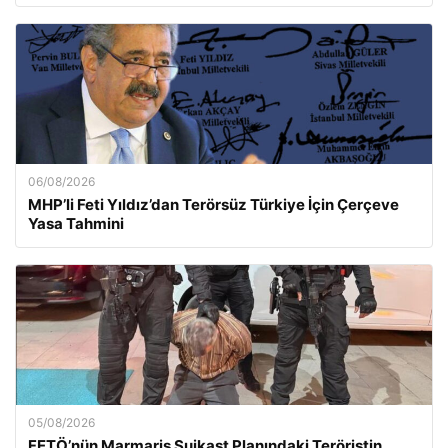
06/08/2026
MHP’li Feti Yıldız’dan Terörsüz Türkiye İçin Çerçeve
Yasa Tahmini
05/08/2026
FETÖ’nün Marmaris Suikast Planındaki Teröristin