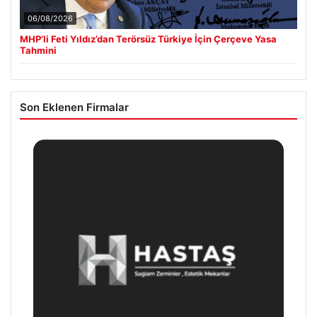
06/08/2026
MHP’li Feti Yıldız’dan Terörsüz Türkiye İçin Çerçeve Yasa
Tahmini
Son Eklenen Firmalar