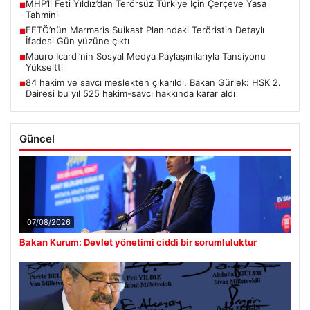
MHP’li Feti Yıldız’dan Terörsüz Türkiye İçin Çerçeve Yasa
■
Tahmini
FETÖ’nün Marmaris Suikast Planındaki Teröristin Detaylı
■
İfadesi Gün yüzüne çıktı
Mauro Icardi’nin Sosyal Medya Paylaşımlarıyla Tansiyonu
■
Yükseltti
84 hakim ve savcı meslekten çıkarıldı. Bakan Gürlek: HSK 2.
■
Dairesi bu yıl 525 hakim-savcı hakkında karar aldı
Güncel
07/08/2026
Bakan Kurum: Devlet yönetimi ciddi bir sorumluluktur