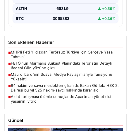
ALTIN
6531.9
▲ +0.55%
BTC
3065383
▲ +0.36%
Son Eklenen Haberler
MHP’li Feti Yıldız’dan Terörsüz Türkiye İçin Çerçeve Yasa
■
Tahmini
FETÖ’nün Marmaris Suikast Planındaki Teröristin Detaylı
■
İfadesi Gün yüzüne çıktı
Mauro Icardi’nin Sosyal Medya Paylaşımlarıyla Tansiyonu
■
Yükseltti
84 hakim ve savcı meslekten çıkarıldı. Bakan Gürlek: HSK 2.
■
Dairesi bu yıl 525 hakim-savcı hakkında karar aldı
Aidat tartışması ölümle sonuçlandı: Apartman yöneticisi
■
yaşamını yitirdi
Güncel