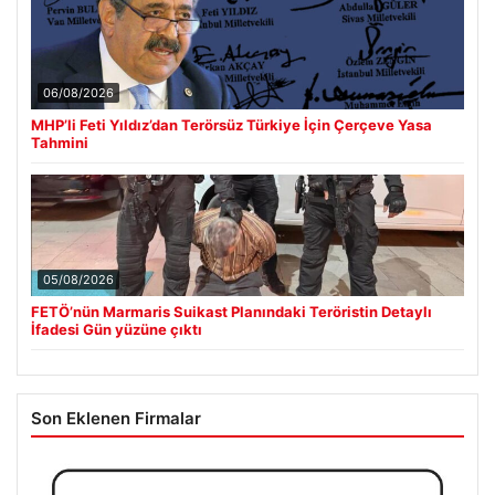
06/08/2026
MHP’li Feti Yıldız’dan Terörsüz Türkiye İçin Çerçeve Yasa
Tahmini
05/08/2026
FETÖ’nün Marmaris Suikast Planındaki Teröristin Detaylı
İfadesi Gün yüzüne çıktı
Son Eklenen Firmalar