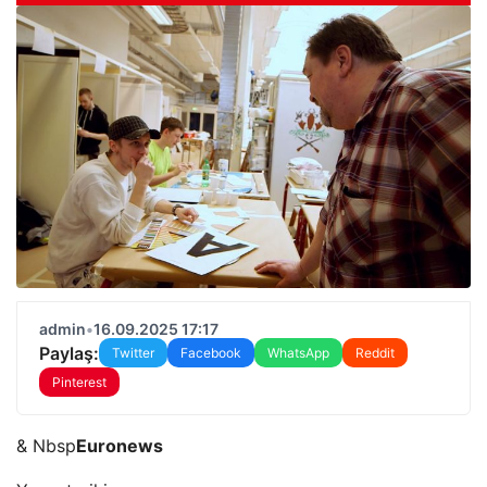
admin
•
16.09.2025 17:17
Paylaş:
Twitter
Facebook
WhatsApp
Reddit
Pinterest
& Nbsp
Euronews