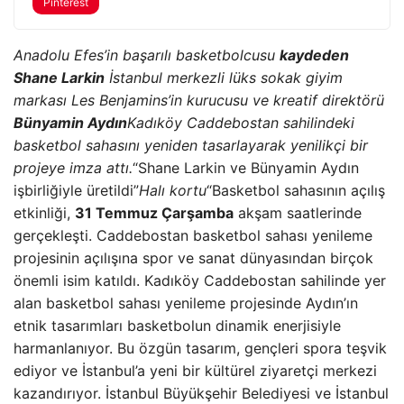
Pinterest
Anadolu Efes’in başarılı basketbolcusu
kaydeden
Shane Larkin
İstanbul merkezli lüks sokak giyim
markası Les Benjamins’in kurucusu ve kreatif direktörü
Bünyamin Aydın
Kadıköy Caddebostan sahilindeki
basketbol sahasını yeniden tasarlayarak yenilikçi bir
projeye imza attı.
“Shane Larkin ve Bünyamin Aydın
işbirliğiyle üretildi”
Halı kortu
“Basketbol sahasının açılış
etkinliği,
31 Temmuz Çarşamba
akşam saatlerinde
gerçekleşti. Caddebostan basketbol sahası yenileme
projesinin açılışına spor ve sanat dünyasından birçok
önemli isim katıldı. Kadıköy Caddebostan sahilinde yer
alan basketbol sahası yenileme projesinde Aydın’ın
etnik tasarımları basketbolun dinamik enerjisiyle
harmanlanıyor. Bu özgün tasarım, gençleri spora teşvik
ediyor ve İstanbul’a yeni bir kültürel ziyaretçi merkezi
kazandırıyor. İstanbul Büyükşehir Belediyesi ve İstanbul