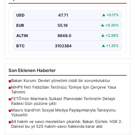
İçin Çerçeve Yasa Tahmini
Milliyetçi Hareket Partisi (MHP) Genel Başkan
Yardımcısı Feti Yıldız, uzun süredir üzerinde çalışılan
USD
47.71
▲ +0.17%
ve…
EUR
55.19
▲ +0.30%
ALTIN
6648.0
▲ +2.39%
BTC
3102384
▲ +1.25%
Son Eklenen Haberler
Bakan Kurum: Devlet yönetimi ciddi bir sorumluluktur
■
MHP’li Feti Yıldız’dan Terörsüz Türkiye İçin Çerçeve Yasa
■
Tahmini
FETÖ’nün Marmaris Suikast Planındaki Teröristin Detaylı
■
İfadesi Gün yüzüne çıktı
Mauro Icardi’nin Sosyal Medya Paylaşımlarıyla Tansiyonu
■
Yükseltti
84 hakim ve savcı meslekten çıkarıldı. Bakan Gürlek: HSK 2.
■
Dairesi bu yıl 525 hakim-savcı hakkında karar aldı