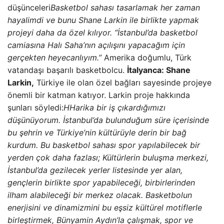
düşünceleri
Basketbol sahası tasarlamak her zaman
hayalimdi ve bunu Shane Larkin ile birlikte yapmak
projeyi daha da özel kılıyor. “İstanbul’da basketbol
camiasına Halı Saha’nın açılışını yapacağım için
gerçekten heyecanlıyım.”
Amerika doğumlu, Türk
vatandaşı başarılı basketbolcu.
İtalyanca: Shane
Larkin,
Türkiye ile olan özel bağları sayesinde projeye
önemli bir katman katıyor. Larkin proje hakkında
şunları söyledi:
H
Harika bir iş çıkardığımızı
düşünüyorum. İstanbul’da bulunduğum süre içerisinde
bu şehrin ve Türkiye’nin kültürüyle derin bir bağ
kurdum. Bu basketbol sahası spor yapılabilecek bir
yerden çok daha fazlası; Kültürlerin buluşma merkezi,
İstanbul’da gezilecek yerler listesinde yer alan,
gençlerin birlikte spor yapabileceği, birbirlerinden
ilham alabileceği bir merkez olacak. Basketbolun
enerjisini ve dinamizmini bu eşsiz kültürel motiflerle
birleştirmek, Bünyamin Aydın’la çalışmak, spor ve