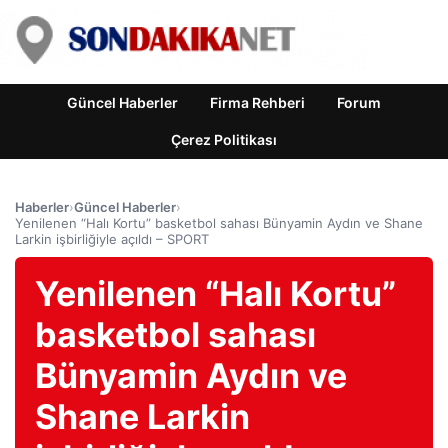
Güncel Haberler
Firma Rehberi
Forum
Çerez Politikası
Haberler
›
Güncel Haberler
›
Yenilenen “Halı Kortu” basketbol sahası Bünyamin Aydın ve Shane
Larkin işbirliğiyle açıldı – SPORT
Yenilenen “Halı Kortu”
basketbol sahası
Bünyamin Aydın ve
Shane Larkin