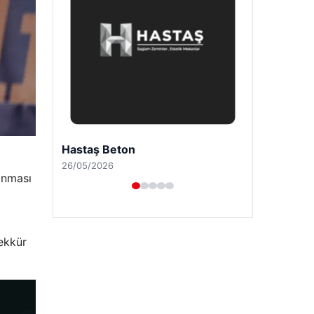
Enes Kaplan Avukatlık Bürosu
28/04/2026
anması
şekkür