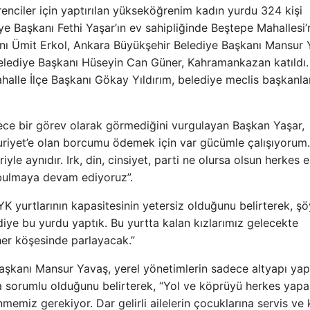
nciler için yaptırılan yükseköğrenim kadın yurdu 324 kişi
ye Başkanı Fethi Yaşar’ın ev sahipliğinde Beştepe Mahallesi
anı Ümit Erkol, Ankara Büyükşehir Belediye Başkanı Mansur 
ediye Başkanı Hüseyin Can Güner, Kahramankazan katıldı.
lle İlçe Başkanı Gökay Yıldırım, belediye meclis başkanlar
ece bir görev olarak görmediğini vurgulayan Başkan Yaşar,
huriyet’e olan borcumu ödemek için var gücümle çalışıyorum.
le aynıdır. Irk, din, cinsiyet, parti ne olursa olsun herkes e
bulmaya devam ediyoruz”.
K yurtlarının kapasitesinin yetersiz olduğunu belirterek, şö
diye bu yurdu yaptık. Bu yurtta kalan kızlarımız gelecekte
er köşesinde parlayacak.”
şkanı Mansur Yavaş, yerel yönetimlerin sadece altyapı ya
da sorumlu olduğunu belirterek, “Yol ve köprüyü herkes yapab
iz gerekiyor. Dar gelirli ailelerin çocuklarına servis ve 