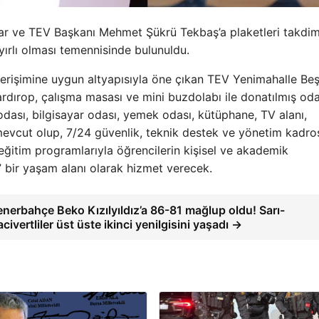
ar ve TEV Başkanı Mehmet Şükrü Tekbaş’a plaketleri takdi
ayırlı olması temennisinde bulunuldu.
ye erişimine uygun altyapısıyla öne çıkan TEV Yenimahalle Be
dırop, çalışma masası ve mini buzdolabı ile donatılmış oda
dası, bilgisayar odası, yemek odası, kütüphane, TV alanı,
 mevcut olup, 7/24 güvenlik, teknik destek ve yönetim kadro
 eğitim programlarıyla öğrencilerin kişisel ve akademik
” bir yaşam alanı olarak hizmet verecek.
enerbahçe Beko Kızılyıldız’a 86-81 mağlup oldu! Sarı-
acivertliler üst üste ikinci yenilgisini yaşadı →