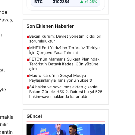
BTC
3102384
▲ +1.25%
’nde
Yavaş,
Son Eklenen Haberler
ı,
Bakan Kurum: Devlet yönetimi ciddi bir
■
sorumluluktur
MHP’li Feti Yıldız’dan Terörsüz Türkiye
■
İçin Çerçeve Yasa Tahmini
FETÖ’nün Marmaris Suikast Planındaki
■
Teröristin Detaylı İfadesi Gün yüzüne
çıktı
şit
Mauro Icardi’nin Sosyal Medya
■
Paylaşımlarıyla Tansiyonu Yükseltti
84 hakim ve savcı meslekten çıkarıldı.
■
yle
Bakan Gürlek: HSK 2. Dairesi bu yıl 525
hakim-savcı hakkında karar aldı
Güncel
pmakla
ilir
kantin