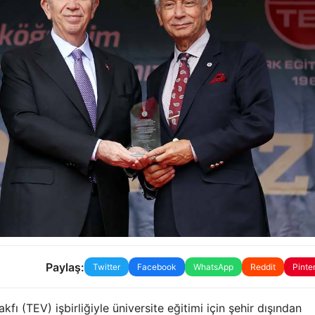
Paylaş:
Twitter
Facebook
WhatsApp
Reddit
Pinte
fı (TEV) işbirliğiyle üniversite eğitimi için şehir dışından