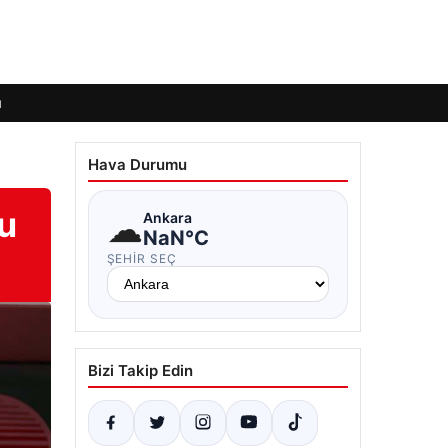
ı
Hava Durumu
du
☁
Ankara
NaN°C
ŞEHIR SEÇ
Bizi Takip Edin