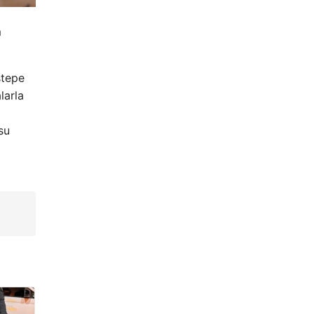
m
ştepe
larla
su