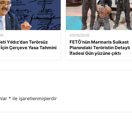
26
05/08/2026
Feti Yıldız’dan Terörsüz
FETÖ’nün Marmaris Suikast
 İçin Çerçeve Yasa Tahmini
Planındaki Teröristin Detaylı
İfadesi Gün yüzüne çıktı
nlar
*
ile işaretlenmişlerdir