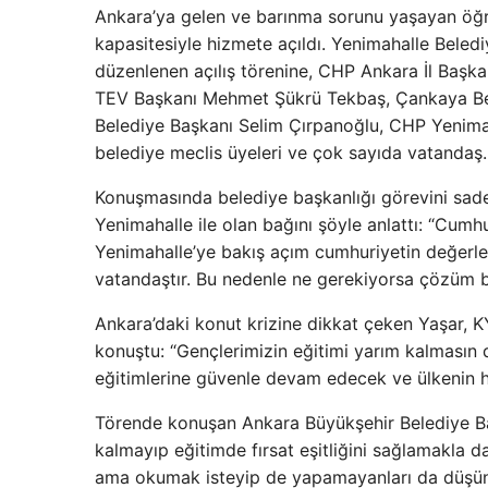
Ankara’ya gelen ve barınma sorunu yaşayan öğre
kapasitesiyle hizmete açıldı. Yenimahalle Beledi
düzenlenen açılış törenine, CHP Ankara İl Başk
TEV Başkanı Mehmet Şükrü Tekbaş, Çankaya Bel
Belediye Başkanı Selim Çırpanoğlu, CHP Yenimaha
belediye meclis üyeleri ve çok sayıda vatandaş.
Konuşmasında belediye başkanlığı görevini sad
Yenimahalle ile olan bağını şöyle anlattı: “Cum
Yenimahalle’ye bakış açım cumhuriyetin değerleriy
vatandaştır. Bu nedenle ne gerekiyorsa çözüm 
Ankara’daki konut krizine dikkat çeken Yaşar, KY
konuştu: “Gençlerimizin eğitimi yarım kalmasın 
eğitimlerine güvenle devam edecek ve ülkenin h
Törende konuşan Ankara Büyükşehir Belediye Ba
kalmayıp eğitimde fırsat eşitliğini sağlamakla 
ama okumak isteyip de yapamayanları da düşünmem