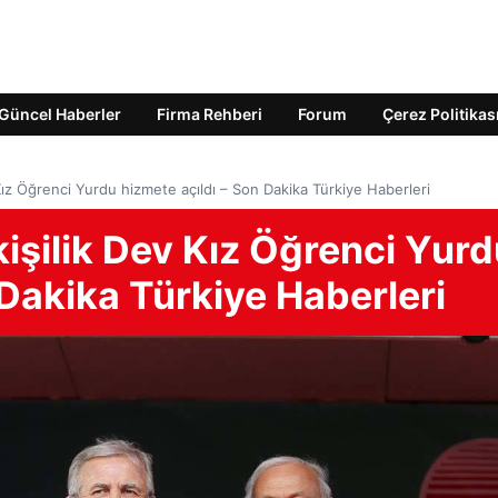
Güncel Haberler
Firma Rehberi
Forum
Çerez Politikas
Kız Öğrenci Yurdu hizmete açıldı – Son Dakika Türkiye Haberleri
işilik Dev Kız Öğrenci Yur
 Dakika Türkiye Haberleri