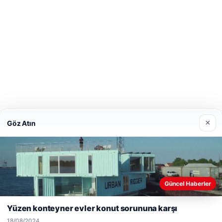
×
Göz Atın
Web sitemizi nasıl kullandığınızı daha iyi anlayabilmek, deneyiminiz
Güncel Haberler
kişiselleştirmek ve geliştirmek amacıyla çerezler kullanıyoruz.
Çer
Politikamız
Yüzen konteyner evler konut sorununa karşı
Reddet
Kabul Et
18/08/2024