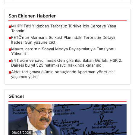
Son Eklenen Haberler
MHP’li Feti Yıldız’dan Terörsüz Türkiye İçin Çerçeve Yasa
■
Tahmini
FETÖ’nün Marmaris Suikast Planındaki Teröristin Detaylı
■
İfadesi Gün yüzüne çıktı
Mauro Icardi’nin Sosyal Medya Paylaşımlarıyla Tansiyonu
■
Yükseltti
84 hakim ve savcı meslekten çıkarıldı. Bakan Gürlek: HSK 2.
■
Dairesi bu yıl 525 hakim-savcı hakkında karar aldı
Aidat tartışması ölümle sonuçlandı: Apartman yöneticisi
■
yaşamını yitirdi
Güncel
06/08/2026