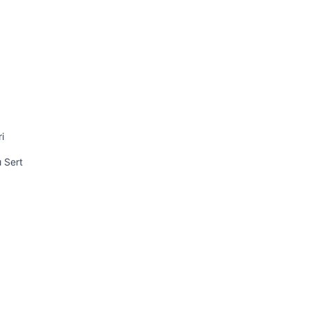
i
ı Sert