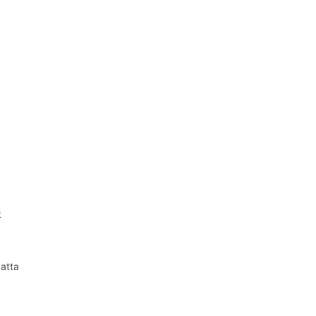
k
atta