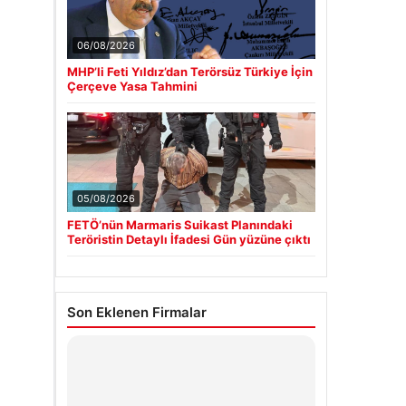
06/08/2026
MHP’li Feti Yıldız’dan Terörsüz Türkiye İçin
Çerçeve Yasa Tahmini
05/08/2026
FETÖ’nün Marmaris Suikast Planındaki
Teröristin Detaylı İfadesi Gün yüzüne çıktı
Son Eklenen Firmalar