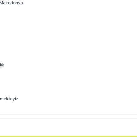
y Makedonya
lık
emekteyiz