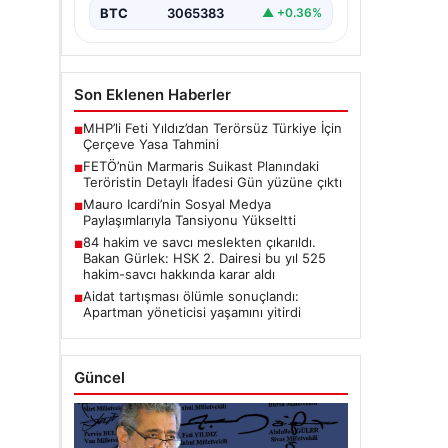
BTC
3065383
▲ +0.36%
Son Eklenen Haberler
MHP’li Feti Yıldız’dan Terörsüz Türkiye İçin
■
Çerçeve Yasa Tahmini
FETÖ’nün Marmaris Suikast Planındaki
■
Teröristin Detaylı İfadesi Gün yüzüne çıktı
Mauro Icardi’nin Sosyal Medya
■
Paylaşımlarıyla Tansiyonu Yükseltti
84 hakim ve savcı meslekten çıkarıldı.
■
Bakan Gürlek: HSK 2. Dairesi bu yıl 525
hakim-savcı hakkında karar aldı
Aidat tartışması ölümle sonuçlandı:
■
Apartman yöneticisi yaşamını yitirdi
Güncel