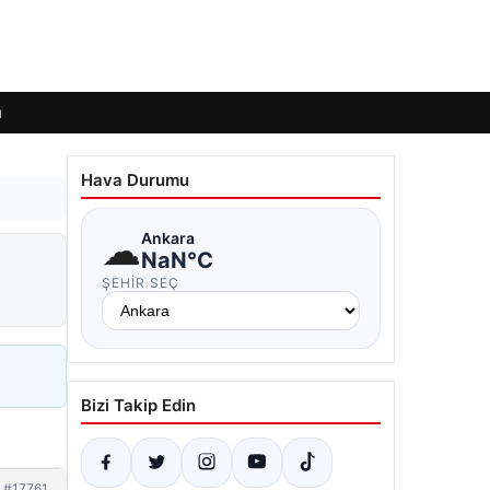
ı
Hava Durumu
☁
Ankara
NaN°C
ŞEHIR SEÇ
Bizi Takip Edin
#17761