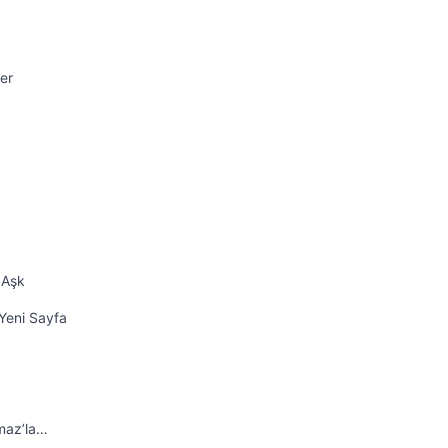
er
 Aşk
Yeni Sayfa
maz’la…