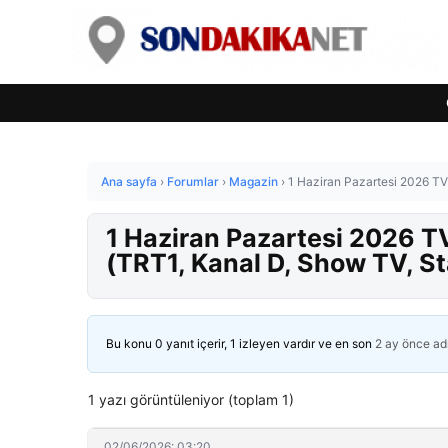
Ana sayfa
›
Forumlar
›
Magazin
›
1 Haziran Pazartesi 2026 TV 
1 Haziran Pazartesi 2026 T
(TRT1, Kanal D, Show TV, St
Bu konu 0 yanıt içerir, 1 izleyen vardır ve en son
2 ay önce
ad
1 yazı görüntüleniyor (toplam 1)
02/06/2026: 03:20