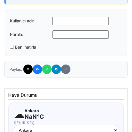
Kullanıcı adı:
Parola:
Beni hatırla
Paylaş:
Hava Durumu
☁
Ankara
NaN°C
ŞEHIR SEÇ