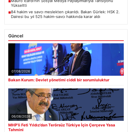
Mauro Icardi’nin Sosyal Medya Paylaşımlarıyla Tansiyonu
■
Yükseltti
84 hakim ve savcı meslekten çıkarıldı. Bakan Gürlek: HSK 2.
■
Dairesi bu yıl 525 hakim-savcı hakkında karar aldı
Güncel
07/08/2026
Bakan Kurum: Devlet yönetimi ciddi bir sorumluluktur
06/08/2026
MHP’li Feti Yıldız’dan Terörsüz Türkiye İçin Çerçeve Yasa
Tahmini