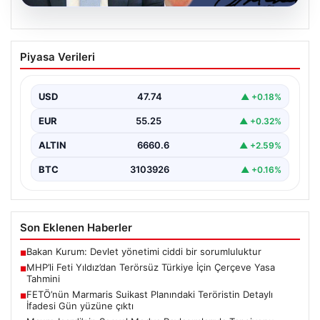
06.08.2026
MHP’li Feti Yıldız’dan Terörsüz Türkiye
Piyasa Verileri
İçin Çerçeve Yasa Tahmini
Milliyetçi Hareket Partisi (MHP) Genel Başkan
Yardımcısı Feti Yıldız, uzun süredir üzerinde çalışılan
USD
47.74
▲ +0.18%
ve…
EUR
55.25
▲ +0.32%
ALTIN
6660.6
▲ +2.59%
BTC
3103926
▲ +0.16%
Son Eklenen Haberler
Bakan Kurum: Devlet yönetimi ciddi bir sorumluluktur
■
MHP’li Feti Yıldız’dan Terörsüz Türkiye İçin Çerçeve Yasa
■
Tahmini
FETÖ’nün Marmaris Suikast Planındaki Teröristin Detaylı
■
İfadesi Gün yüzüne çıktı