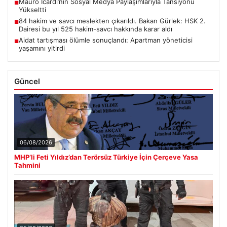
Mauro Icardi’nin Sosyal Medya Paylaşımlarıyla Tansiyonu
■
Yükseltti
84 hakim ve savcı meslekten çıkarıldı. Bakan Gürlek: HSK 2.
■
Dairesi bu yıl 525 hakim-savcı hakkında karar aldı
Aidat tartışması ölümle sonuçlandı: Apartman yöneticisi
■
yaşamını yitirdi
Güncel
06/08/2026
MHP’li Feti Yıldız’dan Terörsüz Türkiye İçin Çerçeve Yasa
Tahmini