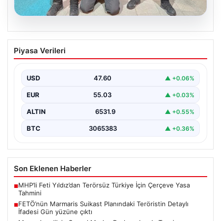
05.08.2026
FETÖ’nün Marmaris Suikast Planındaki
Piyasa Verileri
Teröristin Detaylı İfadesi Gün yüzüne
çıktı
USD
47.60
▲ +0.06%
15 Temmuz 2016 darbe girişimi sırasında
Cumhurbaşkanı Recep Tayyip Erdoğan'a yönelik
EUR
55.03
▲ +0.03%
planlanan suikast girişiminin…
ALTIN
6531.9
▲ +0.55%
BTC
3065383
▲ +0.36%
Son Eklenen Haberler
MHP’li Feti Yıldız’dan Terörsüz Türkiye İçin Çerçeve Yasa
■
Tahmini
FETÖ’nün Marmaris Suikast Planındaki Teröristin Detaylı
■
İfadesi Gün yüzüne çıktı