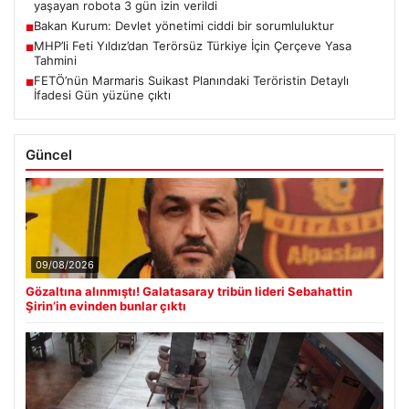
yaşayan robota 3 gün izin verildi
Bakan Kurum: Devlet yönetimi ciddi bir sorumluluktur
■
MHP’li Feti Yıldız’dan Terörsüz Türkiye İçin Çerçeve Yasa
■
Tahmini
FETÖ’nün Marmaris Suikast Planındaki Teröristin Detaylı
■
İfadesi Gün yüzüne çıktı
Güncel
09/08/2026
Gözaltına alınmıştı! Galatasaray tribün lideri Sebahattin
Şirin’in evinden bunlar çıktı