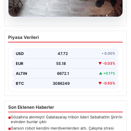
08.08.2026
Garson robot kendini merdivenlerden
Piyasa Verileri
attı. Çalışma stresi yaşayan robota 3
gün izin verildi
USD
47.72
• 0.00%
EUR
55.18
▼ -0.03%
ALTIN
6672.1
▲ +0.17%
BTC
3086249
▼ -0.55%
Son Eklenen Haberler
Gözaltına alınmıştı! Galatasaray tribün lideri Sebahattin Şirin’in
■
evinden bunlar çıktı
Garson robot kendini merdivenlerden attı. Çalışma stresi
■