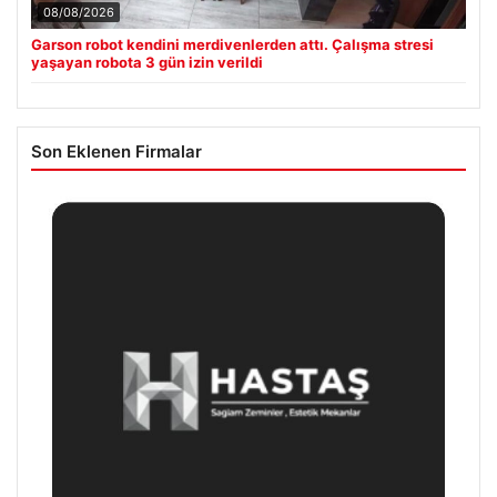
08/08/2026
Garson robot kendini merdivenlerden attı. Çalışma stresi
yaşayan robota 3 gün izin verildi
Son Eklenen Firmalar