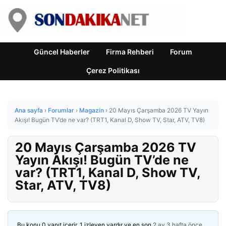
Güncel Haberler
Firma Rehberi
Forum
Çerez Politikası
Ana sayfa
›
Forumlar
›
Magazin
›
20 Mayıs Çarşamba 2026 TV Yayın
Akışı! Bugün TV’de ne var? (TRT1, Kanal D, Show TV, Star, ATV, TV8)
20 Mayıs Çarşamba 2026 TV
Yayın Akışı! Bugün TV’de ne
var? (TRT1, Kanal D, Show TV,
Star, ATV, TV8)
Bu konu 0 yanıt içerir, 1 izleyen vardır ve en son
2 ay 3 hafta önce