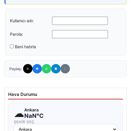
Kullanıcı adı:
Parola:
Beni hatırla
Paylaş:
Hava Durumu
☁
Ankara
NaN°C
ŞEHIR SEÇ