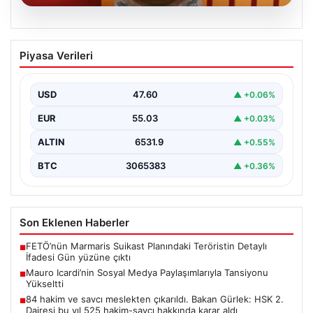
05.08.2026
Mauro Icardi’nin Sosyal Medya
Piyasa Verileri
Paylaşımlarıyla Tansiyonu Yükseltti
Geçtiğimiz günlerde Galatasaray futbol takımıyla
yollarını ayıran ve kariyerindeki belirsizlikler nedeniyle
USD
47.60
▲ +0.06%
gündemdeki isimler arasında…
EUR
55.03
▲ +0.03%
ALTIN
6531.9
▲ +0.55%
BTC
3065383
▲ +0.36%
Son Eklenen Haberler
FETÖ’nün Marmaris Suikast Planındaki Teröristin Detaylı
■
İfadesi Gün yüzüne çıktı
Mauro Icardi’nin Sosyal Medya Paylaşımlarıyla Tansiyonu
■
Yükseltti
84 hakim ve savcı meslekten çıkarıldı. Bakan Gürlek: HSK 2.
■
Dairesi bu yıl 525 hakim-savcı hakkında karar aldı