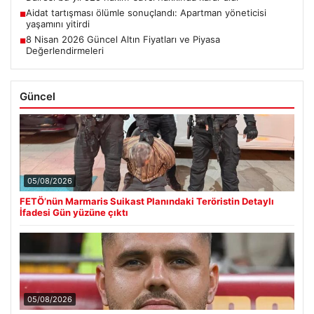
Aidat tartışması ölümle sonuçlandı: Apartman yöneticisi
■
yaşamını yitirdi
8 Nisan 2026 Güncel Altın Fiyatları ve Piyasa
■
Değerlendirmeleri
Güncel
05/08/2026
FETÖ’nün Marmaris Suikast Planındaki Teröristin Detaylı
İfadesi Gün yüzüne çıktı
05/08/2026