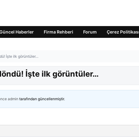
Güncel Haberler
Firma Rehberi
Forum
Çerez Politikas
dü! İşte ilk görüntüler…
döndü! İşte ilk görüntüler…
önce
admin
tarafından güncellenmiştir.