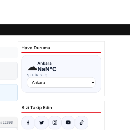
ı
Hava Durumu
☁
Ankara
NaN°C
ŞEHIR SEÇ
Bizi Takip Edin
#22898