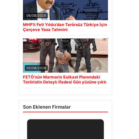
06/08/2026
MHP’li Feti Yıldız’dan Terörsüz Türkiye İçin
Çerçeve Yasa Tahmini
05/08/2026
FETÖ’nün Marmaris Suikast Planındaki
Teröristin Detaylı İfadesi Gün yüzüne çıktı
Son Eklenen Firmalar