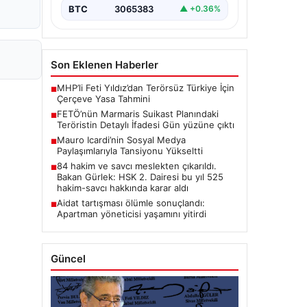
BTC
3065383
▲ +0.36%
Son Eklenen Haberler
MHP’li Feti Yıldız’dan Terörsüz Türkiye İçin
■
Çerçeve Yasa Tahmini
FETÖ’nün Marmaris Suikast Planındaki
■
Teröristin Detaylı İfadesi Gün yüzüne çıktı
Mauro Icardi’nin Sosyal Medya
■
Paylaşımlarıyla Tansiyonu Yükseltti
84 hakim ve savcı meslekten çıkarıldı.
■
Bakan Gürlek: HSK 2. Dairesi bu yıl 525
hakim-savcı hakkında karar aldı
Aidat tartışması ölümle sonuçlandı:
■
Apartman yöneticisi yaşamını yitirdi
Güncel