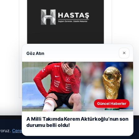
×
Göz Atın
Enes Kaplan Avukatlık Bürosu
28/04/2026
Güncel Haberler
A Milli Takımda Kerem Aktürkoğlu’nun son
durumu belli oldu!
ıyoruz.
Çerez Politikamız
Reddet
Kabul Et