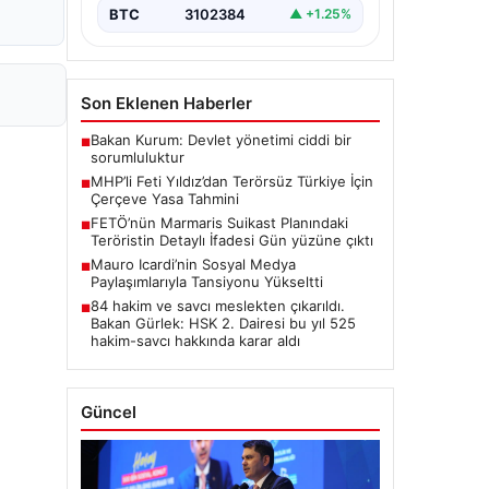
BTC
3102384
▲ +1.25%
Son Eklenen Haberler
Bakan Kurum: Devlet yönetimi ciddi bir
■
sorumluluktur
MHP’li Feti Yıldız’dan Terörsüz Türkiye İçin
■
Çerçeve Yasa Tahmini
FETÖ’nün Marmaris Suikast Planındaki
■
Teröristin Detaylı İfadesi Gün yüzüne çıktı
Mauro Icardi’nin Sosyal Medya
■
Paylaşımlarıyla Tansiyonu Yükseltti
84 hakim ve savcı meslekten çıkarıldı.
■
Bakan Gürlek: HSK 2. Dairesi bu yıl 525
hakim-savcı hakkında karar aldı
Güncel