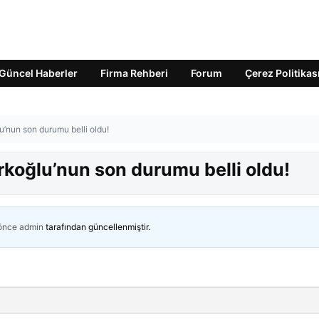
Güncel Haberler
Firma Rehberi
Forum
Çerez Politikas
’nun son durumu belli oldu!
rkoğlu’nun son durumu belli oldu!
 önce
admin
tarafından güncellenmiştir.