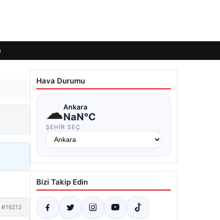
ı
Hava Durumu
☁
Ankara
NaN°C
ŞEHIR SEÇ
Bizi Takip Edin
#16212