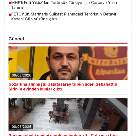
MHP’li Feti Yıldız’dan Terörsüz Türkiye İçin Çerçeve Yasa
■
Tahmini
FETÖ’nün Marmaris Suikast Planındaki Teröristin Detaylı
■
İfadesi Gün yüzüne çıktı
Güncel
09/08/2026
Gözaltına alınmıştı! Galatasaray tribün lideri Sebahattin
Şirin’in evinden bunlar çıktı
08/08/2026
Garson robot kendini merdivenlerden attı. Çalışma stresi