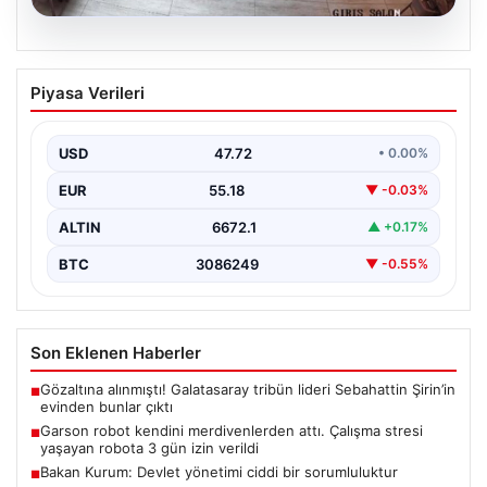
08.08.2026
Garson robot kendini merdivenlerden
Piyasa Verileri
attı. Çalışma stresi yaşayan robota 3
gün izin verildi
USD
47.72
• 0.00%
EUR
55.18
▼ -0.03%
ALTIN
6672.1
▲ +0.17%
BTC
3086249
▼ -0.55%
Son Eklenen Haberler
Gözaltına alınmıştı! Galatasaray tribün lideri Sebahattin Şirin’in
■
evinden bunlar çıktı
Garson robot kendini merdivenlerden attı. Çalışma stresi
■
yaşayan robota 3 gün izin verildi
Bakan Kurum: Devlet yönetimi ciddi bir sorumluluktur
■