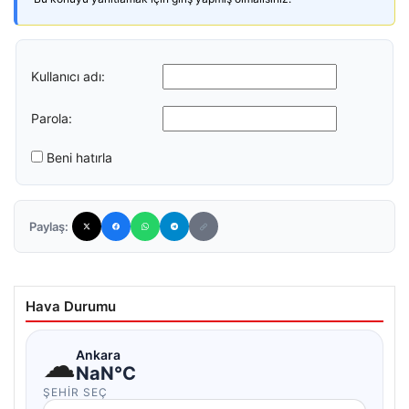
Kullanıcı adı:
Parola:
Beni hatırla
Paylaş:
Hava Durumu
☁
Ankara
NaN°C
ŞEHIR SEÇ