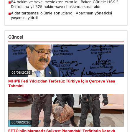
84 hakim ve savcı meslekten çıkarıldı. Bakan Gürlek: HSK 2.
■
Dairesi bu yıl 525 hakim-savcı hakkında karar aldı
Aidat tartışması ölümle sonuçlandı: Apartman yöneticisi
■
yaşamını yitirdi
Güncel
06/08/2026
MHP’li Feti Yıldız’dan Terörsüz Türkiye İçin Çerçeve Yasa
Tahmini
05/08/2026
FETÖ’nün Marmaris Suikast Planındaki Teröristin Detaylı