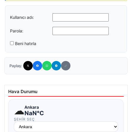
Kullanıcı adı:
Parola:
Beni hatırla
Paylaş:
Hava Durumu
☁
Ankara
NaN°C
ŞEHIR SEÇ