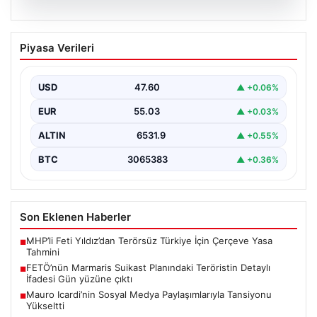
05.08.2026
FETÖ’nün Marmaris Suikast Planındaki
Piyasa Verileri
Teröristin Detaylı İfadesi Gün yüzüne
çıktı
USD
47.60
▲ +0.06%
15 Temmuz 2016 darbe girişimi sırasında
Cumhurbaşkanı Recep Tayyip Erdoğan'a yönelik
EUR
55.03
▲ +0.03%
planlanan suikast girişiminin…
ALTIN
6531.9
▲ +0.55%
BTC
3065383
▲ +0.36%
Son Eklenen Haberler
MHP’li Feti Yıldız’dan Terörsüz Türkiye İçin Çerçeve Yasa
■
Tahmini
FETÖ’nün Marmaris Suikast Planındaki Teröristin Detaylı
■
İfadesi Gün yüzüne çıktı
Mauro Icardi’nin Sosyal Medya Paylaşımlarıyla Tansiyonu
■
Yükseltti