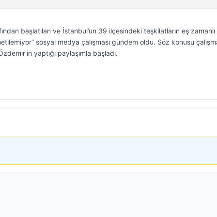
afından başlatılan ve İstanbul’un 39 ilçesindeki teşkilatların eş zamanlı
Yönetilemiyor” sosyal medya çalışması gündem oldu. Söz konusu çalış
 Özdemir’in yaptığı paylaşımla başladı.