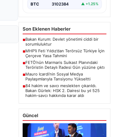
BTC
3102384
▲ +1.25%
Son Eklenen Haberler
Bakan Kurum: Devlet yönetimi ciddi bir
■
sorumluluktur
MHP’li Feti Yıldız’dan Terörsüz Türkiye İçin
■
Çerçeve Yasa Tahmini
FETÖ’nün Marmaris Suikast Planındaki
■
Teröristin Detaylı İfadesi Gün yüzüne çıktı
Mauro Icardi’nin Sosyal Medya
■
Paylaşımlarıyla Tansiyonu Yükseltti
84 hakim ve savcı meslekten çıkarıldı.
■
Bakan Gürlek: HSK 2. Dairesi bu yıl 525
hakim-savcı hakkında karar aldı
Güncel