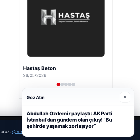
Hastaş Beton
26/05/2026
×
Göz Atın
Abdullah Özdemir paylaştı: AK Parti
İstanbul’dan gündem olan çıkış! “Bu
şehirde yaşamak zorlaşıyor”
ıyoruz.
Çerez Politikamız
Reddet
Kabul Et