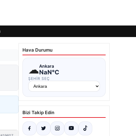
ı
Hava Durumu
☁
Ankara
NaN°C
ŞEHIR SEÇ
Bizi Takip Edin
#19607