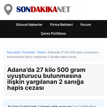
Güncel Haberler
Firma Rehberi
Forum
Çerez Politikası
Ana sayfa
›
Forumlar
›
Genel
›
Adana’da 27 kilo 500 gram uyuşturucu
bulunmasına ilişkin yargılanan 2 sanığa hapis cezası
Adana’da 27 kilo 500 gram
uyuşturucu bulunmasına
ilişkin yargılanan 2 sanığa
hapis cezası
Bu konu 0 yanıt içerir, 1 izleyen vardır ve en son
2 ay 3 hafta önce