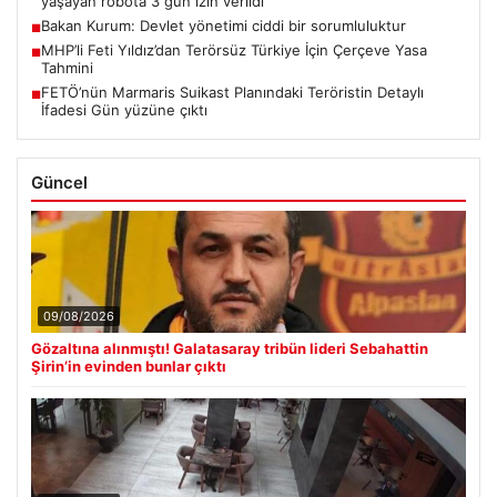
yaşayan robota 3 gün izin verildi
Bakan Kurum: Devlet yönetimi ciddi bir sorumluluktur
■
MHP’li Feti Yıldız’dan Terörsüz Türkiye İçin Çerçeve Yasa
■
Tahmini
FETÖ’nün Marmaris Suikast Planındaki Teröristin Detaylı
■
İfadesi Gün yüzüne çıktı
Güncel
09/08/2026
Gözaltına alınmıştı! Galatasaray tribün lideri Sebahattin
Şirin’in evinden bunlar çıktı