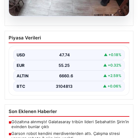
08.08.2026
Garson robot kendini merdivenlerden
Piyasa Verileri
attı. Çalışma stresi yaşayan robota 3
gün izin verildi
USD
47.74
▲ +0.18%
EUR
55.25
▲ +0.32%
ALTIN
6660.6
▲ +2.59%
BTC
3104813
▲ +0.06%
Son Eklenen Haberler
Gözaltına alınmıştı! Galatasaray tribün lideri Sebahattin Şirin’in
■
evinden bunlar çıktı
Garson robot kendini merdivenlerden attı. Çalışma stresi
■