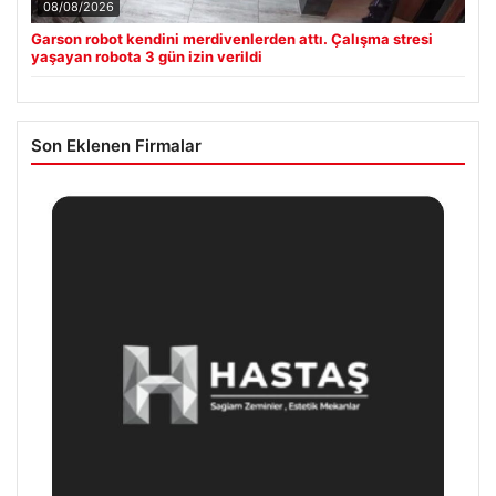
08/08/2026
Garson robot kendini merdivenlerden attı. Çalışma stresi
yaşayan robota 3 gün izin verildi
Son Eklenen Firmalar