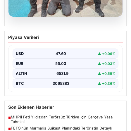
05.08.2026
FETÖ’nün Marmaris Suikast Planındaki
Piyasa Verileri
Teröristin Detaylı İfadesi Gün yüzüne
çıktı
USD
47.60
▲ +0.06%
15 Temmuz 2016 darbe girişimi sırasında
Cumhurbaşkanı Recep Tayyip Erdoğan'a yönelik
EUR
55.03
▲ +0.03%
planlanan suikast girişiminin…
ALTIN
6531.9
▲ +0.55%
BTC
3065383
▲ +0.36%
Son Eklenen Haberler
MHP’li Feti Yıldız’dan Terörsüz Türkiye İçin Çerçeve Yasa
■
Tahmini
FETÖ’nün Marmaris Suikast Planındaki Teröristin Detaylı
■