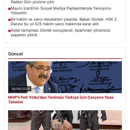
İfadesi Gün yüzüne çıktı
Mauro Icardi’nin Sosyal Medya Paylaşımlarıyla Tansiyonu
■
Yükseltti
84 hakim ve savcı meslekten çıkarıldı. Bakan Gürlek: HSK 2.
■
Dairesi bu yıl 525 hakim-savcı hakkında karar aldı
Aidat tartışması ölümle sonuçlandı: Apartman yöneticisi
■
yaşamını yitirdi
Güncel
06/08/2026
MHP’li Feti Yıldız’dan Terörsüz Türkiye İçin Çerçeve Yasa
Tahmini